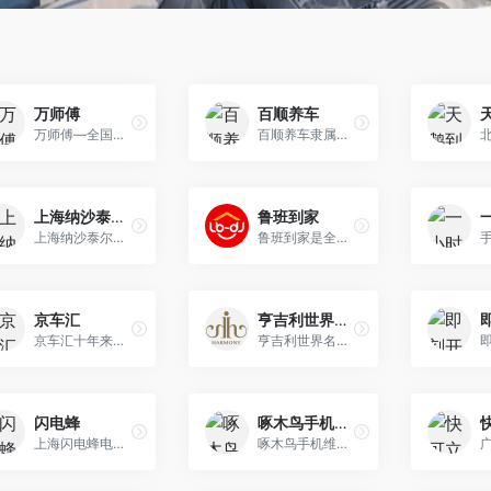
万师傅
百顺养车
万师傅—全国家居售后服务平台，以用户体验为核心，为商家提供覆盖全国的安装、维修、配送等一站式售后服务，为家庭、个人用户提供就近到家的安装、维修、清洗、疏通等便民服务，囊括家具、家电、灯具、卫浴、智能锁、晾衣架、窗帘、墙纸地板、拆装搬运等担保交易，满足不同用户与商家的需求。
百顺养车隶属于河北百顺汽车科技服务有限公司，成立于1998年，是国内专注于汽车保养的连锁经营品牌。目前在全国发展百余家连锁门店。百顺是由河北省质量技术 监督局授予的汽车服务名牌，同时是河北省交通运输管理局重点培育的汽车服务连锁示范单位。
上海纳沙泰尔手表服务中心
鲁班到家
上海纳沙泰尔手表服务中心‌隶属于瑞士斯沃琪集团，专注于手表维修服务，提供包括机芯清洗、加油、校调精准性、修复防水性能、更换磨损机芯部件等服务。该中 心在中国大陆多个城市设有维修服务中心，为多个品牌提供维修保养服务‌。
鲁班到家是全国家居售后同城配送安装维修服务平台,提供家具,家电,卫浴,灯具,晾衣架,窗帘,指纹锁,智能家居等配送安装维修服务.300万安装师傅覆盖全国,附近师傅上门安装维修!
京车汇
亨吉利世界名表中心
京车汇十年来专注汽车贴膜艺术，在北京、天津、苏州、郑州、济南等地拥有九家直营门店，已为超过十万台车主提供过高品质的贴膜改装服务。京车汇旗下主营XPEL 隐形车衣、威固隔热膜、奔驰、宝马、路虎、保时捷等车型的原厂升级改装服务！
亨吉利世界名表中心是专业从事世界名表经销和服务的连锁集团，拥有雄厚的资金优势和良好的经营能力。其市场占有率位居国内名表零售业前列，是国内使用统一商 号、覆盖地域广泛的名表销售连锁品牌。
闪电蜂
啄木鸟手机维修网
上海闪电蜂电子商务有限公司（简称闪电蜂）成立于2014年。专注于手机等数码产品售后维修、回收、延保等全线服务，2021年4月成为Apple的独立维修提供商（IRP）,闪电蜂手机快修业务已经覆盖全国24个省及直辖市、自治区、现拥有加盟店3500余家，并持续快速增加中。
啄木鸟手机维修为用户提供苹果手机维修、华为手机维修、小米手机维修、OPPO手机维修、VIVO手机维修等常见品牌手机维修服务，包含手机屏幕更换、手机电池更换 修复、手机主板维修更换、手机数据恢复等，专业靠谱，价格透明，修好付费，咨询电话：400-626-6218。