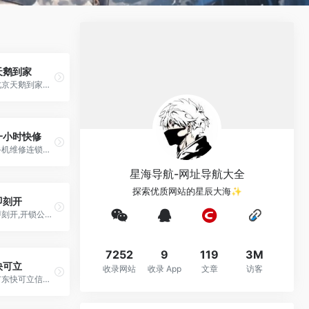
天鹅到家
北京天鹅到家为您提供专业、便捷、安心的标准化到家服务，主要包括家电维修、汽车养护、健康美食、保姆月嫂服务、便民服务、丽人美甲、搬家速运等专业服务， 北京天鹅到家，简单、美好、轻松的全新生活方式。
一小时快修
手机维修连锁运营品牌，直营运营手机维修门店整店输出，中国手机维修行业规模大、覆盖范围广，行业领先的高新技术企业！一小时快修致力于打造百万营收手机维 修单店！
星海导航-网址导航大全
探索优质网站的星辰大海✨
即刻开
即刻开,开锁公司信息发布平台,提供24小时上门开锁/换锁/修锁,汽车开锁,配汽车钥匙,保险柜开锁和防盗门开锁换锁芯、指纹锁安装/开锁公司电话等服务,专业靠谱！
7252
9
119
3M
快可立
收录网站
收录 App
文章
访客
广东快可立信息科技有限公司（简称：快可立全国联保）成立于2013年，总部设立于中国改革开放的前沿阵地、中国家电之乡——广东顺德。