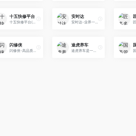
十五快修平台
安时达
十五快修平台(Tel:13699019068)-高品质电脑、手机、家电维修回收服务平台,提供全国专业电脑维修,笔记本维修,手机维修,家电维修及电脑回收等相关服务！方便快 捷、专业靠谱,一个电话,服务到家,欢迎来电详询……
安时达-业界一流的家庭技术服务供应商
闪修侠
途虎养车
闪修侠-高品质的手机上门维修平台,提供苹果、三星、等主流机型的专业维修和手机回收服务,正规认证、方便快捷、专业靠谱。维修从未如此好用,一个电话,服务到家:4006007373。
途虎养车是一个汽车养护服务平台，主要提供汽车养护服务，具体包括更换轮胎、换机油和滤清器、汽车配件日常保养更换、汽车美容、车内各类用品等，此外还提供 车险、违章查询等服务。