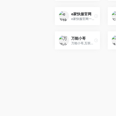
e家快服官网
e家快服官网一家快服（平潭）家政服务有限公司成立于2014年
万能小哥
万能小哥,互联网维修上门服务开创者。专注于互联网方式改变传统维修中介、游击队模式。提供在线价格查询、维修预约、过程监管、付款评价等服务。 我们承诺：全程覆盖、统一价格、赔付保障安全快捷。