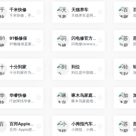
千米快修
天猫养车
千米快修，手机维修、电脑维修、二手回收、3C产品销售、企业IT外包服务。提供电脑及办公耗材配送维修、安防监控、网络工程、机房布线、局域网配置等上门服务 。
天猫养车是阿里巴巴旗下一体化、专业的汽车养护平台，业务范畴涵盖：线上机油、轮胎等零配件、汽车用品的售卖，同时也包含线上线下一体化的安装服务，以及连 锁化的汽车养护门店。
91畅修保
闪电修官方网站
91畅修保是家庭维修标准价平台开创者。荣获国家ISO9001质量体系认证,已在全国有近十万名经过专业培训的维修师傅。标准价格,品质服务,安全认证,时刻牢记不忘初心,时刻走在为业主提高服务品质的道路上。
闪电修(www.suddenfix.com)是值得信赖的、专业的上门手机维修平台,提供苹果,三星,华为,小米等主流手机上门维修服务,价格透明,正规认证,方便快捷。热线电话:400-018-1866。
十分到家
到位
十分到家作为您身边的全屋家电管家，致力于通过为用户提供有温度的家电服务，打造便捷、无忧、环保、健康的新型家居生活方式，让您足不出户即可享受全屋家电 产品的安装、保养、清洗、维修等一站式服务。
到位是中国领先的O2O上门服务平台，汇聚数万种高品质到家服务。家政保洁，维修安装，上门按摩，搬家拉货，家电清洗，洗衣洗鞋…一站直约，极速上门，全程保障 ，安全可靠。现已覆盖北京、上海、深圳、广州、杭州等300多个城市。
华睿快修
啄木鸟家庭维修平台
IT故障找华睿快修,专业维修平台,提供电脑维修,笔记本维修,服务器维修,网络维修,办公设备维修，以及数据恢复公司,可以提供方便快捷的上门维修,安全可靠的优质 上门维修
啄木鸟家庭维修(www.zmn.cn)，一站式数字化家庭维修服务企业，覆盖逾300个主要家电和家居设施类别，为千万中国家庭提供透明、可信的家庭维修服务。啄木鸟维修官方客服电话：400-017-1110、400-626-6218。正规家庭维修，就找啄木鸟。
百邦Apple授权服务商
小拇指汽车服务连锁
百邦-Apple授权服务商，售后服务领域上市公司，提供方便快捷、安全放心的优质维修服务。苹果iPhone换电池，iPhone 换屏，电脑Mac维修，苹果屏幕失灵，手机碎 屏，不开机，认准百邦。也支持手机回收，数码产品，家居安装维修。
小拇指，小拇指汽修，知名汽车后市场特许连锁经营的领军品牌。提供汽修连锁，汽车维修，汽车美容，汽车维修连锁的品牌加盟服务。了解更多请访问小拇指官网。 汽修店加盟，就选小拇指，