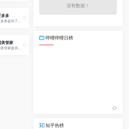
没有数据！
匠多多
匠多多提供了【家具】【灯具】【晾衣架】【卫浴】【智能锁】【窗帘】等维修、配送、安装一站式服务，为家庭用户、师傅、商家提供全面的售后担保服务。
哔哩哔哩日榜
国美管家
国美管家提供家电维修、手机维修、家电回收、手机回收、家电清洗、家政服务等业务网上预约，上门服务，同时提供手机配件、智能锁、智能猫眼等智能家居产品。
知乎热榜