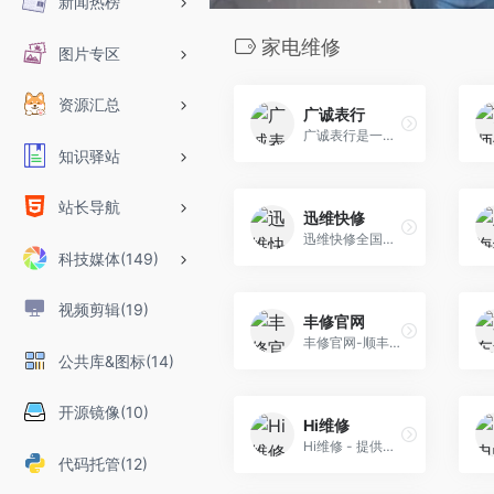
新闻热榜
家电维修
图片专区
资源汇总
广诚表行
广诚表行是一间从事名表维修服务的连锁公司，是万表网指定售后服务商。服务网络遍布国内多个城市，拥有精湛的维修技术和精良的进口设备。
知识驿站
站长导航
迅维快修
迅维快修全国连锁平台，靠谱、专业！
科技媒体(149)
视频剪辑(19)
丰修官网
丰修官网-顺丰旗下专业维修手机品牌_上门维修O2O平台
公共库&图标(14)
开源镜像(10)
Hi维修
Hi维修 - 提供源自Apple的正品部件，专业、靠谱、有温度的上门维修回收服务平台，提供苹果iPhone、iPad、华为、OPPO、vivo、小米等品牌的换屏幕、换电池、官 方配件维修 和高价数码回收等服务。全国联保，免费上门，隐私安全。客服电话：400-017-1010。
代码托管(12)