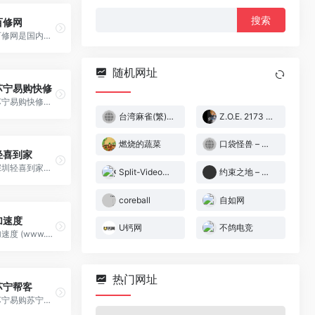
搜
百修网
索：
百修网是国内专业的维修服务平台，涉及家用电器维修、房屋维修、家具维修、手机电脑维修、办公设备维修等。以要维修，上百修为口号，致力于为用户解决各类维 修烦恼！
随机网址
苏宁易购快修
苏宁易购快修官网,专业的手机维修加盟平台,O2O一体化线上线下结合维修新体验,提供一站式维修项目咨询和服务,助力轻松创业,业务范围涉及全国,多元业务经营,加 入苏宁快修,盈利有保障。
台湾麻雀(繁)[圣谦](CN)[TAB](0.37Mb)
Z.O.E. 2173 – 圣约[施珂昱](简)(JP)(64Mb)
燃烧的蔬菜
口袋怪兽 – 水晶版(简)[晶科泰](CN)[RPG](8Mb)
轻喜到家
深圳轻喜到家中国家庭数字化生活服务平台,轻喜到家提供日常保洁、高端保洁、保姆、母婴护理、育婴早教、产康护理、家电清洗、家居养护等专业的到家服务。
Split-Video视频分割
约束之地 – 利维艾拉[PromisedLand](v1.05)[简](JP)(256Mb)
coreball
自如网
加速度
U钙网
不鸽电竞
加速度 (www.azooo.com)是值得信赖的、专业的上门手机维修平台, 加速度电讯-专业手机维修”搞机人“。加速度”搞机人“30分钟上门服务,收费透明,180天保障,上门修手机客服电话:15800001157。
热门网址
苏宁帮客
苏宁易购苏宁帮客,安装服务,家电维修,家电清洗,家政保洁,洗衣洗鞋,空调移机,除甲醛,消毒杀菌,服务套餐