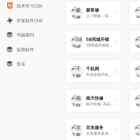
技术学习(29)
极客修
上门维修，就找极客修！专业手机维修(苹果/华为/小米更换屏幕、换电池、修主板等)，电脑维修(iPad/笔记本/台式机维修)，家电维修清洗(电视机/洗衣机/空调维修清洗等)。价格透明,修好付费.客服电话:4008-112-112
开发软件(34)
书籍期刊
58同城开锁
58同城开锁电话4000271712专业提供开锁电话24小时上门服务，附近开锁公司换锁电话,开锁公司,开锁电话,开锁师傅,开锁多少钱,24小时开锁,附近开锁
实用软件
音乐
千机网
专业连锁手机快修平台，提供主流品牌机型的专业手机维修服务，门店覆盖全国。
南天快修
南天快修-高品质的上门维修平台,提供电脑维修,打印机维修,笔记本维修,复印机维修,等办公设备专业维修服务,正规认证、方便快捷、专业靠谱。一个电话服务到家:4000055163
京东服务
京东服务提供安装，维修，清洗，保养及其他定制化等服务产品相关信息,购买服务就到京东商城,省钱又放心