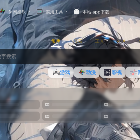
休闲娱乐
实用工具
本站 app下载
常用
搜索
工具
社区
游戏
动漫
影视