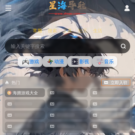
常用
搜索
工具
社区
生活
游戏
动漫
影视
音乐
热门
立即入驻
海拥游戏大全