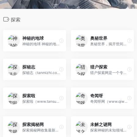
探索
神秘的地球
奥秘世界
神秘的地球 神秘的地球网站内容涉及宇宙奥秘、航空航天、动物世界、植物世界、远古生物、考古发现、自然现象、未解之谜、UFO、水怪、野人、奇闻怪事、国家地理、旅游探险、历史军事、探索发现、科技新知等等。
奥秘世界，揭开世间一切奥秘！奥秘世界专注于搜集整理地球、宇宙、灵异、奇闻、历史、考古等全方面知识,为您提供全面的综合知识阅读学习平台。
探秘志
猎户探索
探秘志（tanmizhi.com），探寻世界未解之谜，人类未解之谜，自然生物未解之谜，宇宙未解之谜，ufo未解之谜；科学探索发现世界万物奇闻趣事，揭秘灵异 恐怖事件图片背后的真相！
猎户探索网是一个专业的UFO与外星人探索网站。分享全球UFO目击视频,UFO事件,外星人与蜥蜴人研究,麦田怪圈图片,光明会真相,2023不明飞行物,太阳UFO探索。
探索啦
奇闻呀
探索啦（www.tansuola.com）,一个关于奇闻探索的网站，收集了全球最奇特的奇闻故事，全世界范围内的奇闻探索，历史探索，自然探索，历史人物故事，以 及世界之最等。如果你热爱探索，就来探索啦。
奇闻呀网（www.qiwenya.com），一家综合性的探索门户网站，为你报道世界上那些不为人知的奇闻异事，未解之谜，奇闻趣事，宇宙奥秘等，满足广大网民的 好奇心理，丰富网民的娱乐生活。看奇闻，就上奇闻呀。
探索揭秘网
未解之谜网
探索揭秘网收集最新最奇的未解之谜，天下奇观，埃及金字塔未解之谜，宇宙之谜，百慕大三角之谜，月球之谜等世界未解之谜及考古发现，天下奇闻异事等各类最新热门话题，揭秘人类的未解之谜。
探索神秘的未知领域，破解尘封的悬疑之谜，揭开大千世界的真相，解密人类乃至世界未解之谜大全，一切尽在未解之谜网。