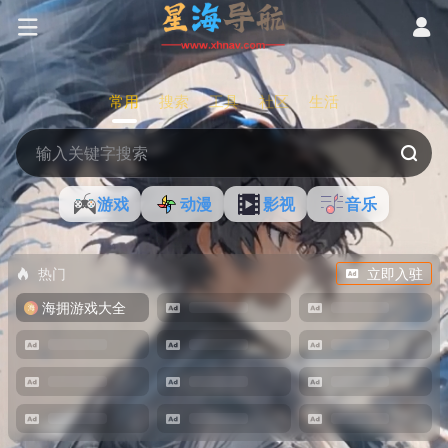
常用
搜索
工具
社区
生活
游戏
动漫
影视
音乐
热门
立即入驻
海拥游戏大全