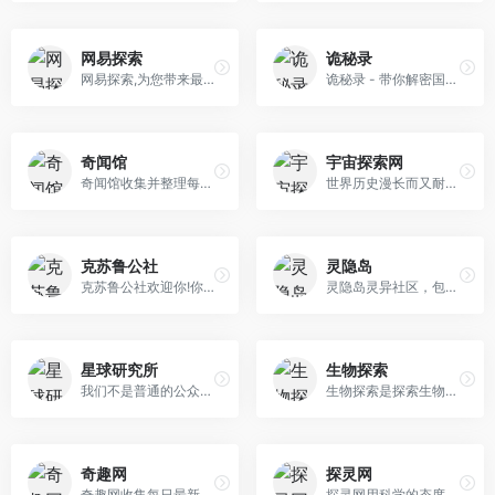
网易探索
诡秘录
网易探索,为您带来最新最全的科学新闻,精彩的科学图片,神奇的未解之谜,让您普及科普知识,纵览天文奇观,了解动物植物,保护自然环境,并有原创连载科幻文学和科学刊物介绍。
诡秘录 - 带你解密国内外最不可思议的灵异事件，探索发现更多世界未解之谜、奇闻异事，探寻世界之最大全、吉尼斯世界纪录！
奇闻馆
宇宙探索网
奇闻馆收集并整理每日最新的奇闻趣事,未解之谜,奇趣自然,猎奇怪事,天下奇闻等各类奇闻怪事。如果你喜欢看这些猎奇新闻，就上奇闻馆。
世界历史漫长而又耐人寻味，在其进程中，还存在着众多悬而未解的问题。诸如金字塔的神秘力量、埃及艳后芳魂归处、拿破仑死因何在、前苏联解体内幕、玛丽莲梦露神秘之死、耶路撒冷重宝遗失何处、马丘比丘为何废弃、百慕大迷雾重重、尼斯湖怪兽神龙见首不见尾、不明飞行物造访地球等，这些历史疑案极富传奇与神秘色彩，有的还包含着 理解历史演进的关键细节，它们所散发的神秘魅力，像磁石般吸引着人们好奇的目光，并刺激着人们探究其真相的强烈兴趣。在对种种历史谜题的破译和解析中，人们不仅能获得知识上的收 益，也可以得到愉快的精神体验。 本栏目对历史未解之谜的探索，部分文章中史料与实物证据并举，使众多富有传奇色彩的历史谜题掀开其神秘面纱，给人们一窥真相的阅读快感。在这种严肃而充满趣味的探索中，不但披露了大量鲜为人知的细节，再现了历史的丰富与变幻，同时让读者从中获得思考与发现的乐趣。
克苏鲁公社
灵隐岛
克苏鲁公社欢迎你!你可以在这找到克苏鲁神话中外神、旧日支配者、神话生物、调查员相关资料，以及克苏鲁小说,游戏,跑团等。
灵隐岛灵异社区，包含真实的灵异事件，各种恐怖鬼故事、恐怖鬼片、灵异图片，以及丰富的灵异故事，灵异视频等，是最大、最具影响力的灵异论坛。
星球研究所
生物探索
我们不是普通的公众号，10-30天打磨出一篇原创文章，只因为我们相信在中文新媒体领域一定会有像National Geographic、BBC这样追求极致作品的机构出现 。星球研究所正努力成为其中之一，带你坐地日行八万里，了解这个地球以及太阳系所发生的一切。
生物探索是探索生物科技价值的新媒体门户，致力于生命科学领域前沿生物技术和成功商业模式的传播。网站从最新研究、人物访谈、产业动态、活动发布等模块，为国内外生物领域人事提供最新资讯报道。作为行业内最具影响力的自媒体平台，我们全力打造自己的媒体矩阵，为企业、个人提供自媒体渠道，促进产品推广，打造自身品牌。
奇趣网
探灵网
奇趣网收集每日最新的奇闻趣事，奇闻异事，奇闻怪事，天下奇闻，灵异恐怖，未解之谜，奇趣自然，外星奥秘，科学探索，猎奇怪事，世界之最，历史真相趣闻。奇趣网（www.qiqu.net）探秘天下未解之谜 分享全球奇闻趣事。
探灵网用科学的态度解密世界灵异事件，为探友们提供故宫灵异事件、校园灵异事件真相，探索发现更多宇宙未解之谜、ufo事件。体验灵异奇闻就上探灵网。