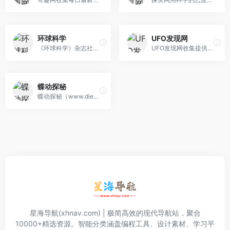
环球科学
UFO发现网
《环球科学》杂志社官网,最快的科学新闻，最新的应用技术，著名科学爱好者现身说法，细数成功背后的种种诀窍，新锐鲜明的科学观点，颠覆传统的逻辑论 断，50，100,150年前的科学美国人，见证经典时刻
UFO发现网收集提供UFO,未解之谜,ufo视频,UFO新闻,UFO网站,UFO事件,UFO图片,ET外星人,目击报告等探索发现信息,让大家畅快的讨论宇宙,地外相关信息。
蝶动探秘
蝶动探秘（www.diedong.cn）提供关于麦田怪圈，外星人，ufo等超自然现象详实缜密的分析文章，以极富逻辑的思维合理分析推断结论，带你深刻了解智慧的 外星文明。
星海导航(xhnav.com) | 极简高效的现代导航站，聚合
10000+精选资源。智能分类涵盖编程工具、设计素材、学习平