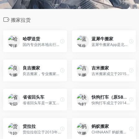
搬家拉货
哈啰送货
蓝犀牛搬家
国内专业的本地出行及生活服务平台，致力于应用数字技术的红利，为人们提供更便捷的出行以及更好的普惠生活服务。
蓝犀牛搬家App是北京蓝犀牛信息技术有限公司开发的一款搬家应用，提供明码标价，全程搬运的24小时搬家服务，用户可自助下单，实时查看订单轨迹，全程无现金支付。全国现已开通北京、上海、广州、深圳、杭州等近30个城市。
良吉搬家
吉米搬家
良吉搬家，专业搬家，全国连锁，多年行业经验，是一家专注于：国际搬家、同城搬家，长途搬家，日式搬家，企业搬家，钢琴搬运，设备搬运、物流货运、工厂搬迁 等服务的搬家公司。
吉米搬家成立于2015年，是深圳市吉米生活服务有限公司旗下互联网搬家品牌。为一二线城市上班族提供省心.不贵的搬家、租房、日常收纳整理等专业服务。
省省回头车
快狗打车（原58速运）
省省回头车是一家互联网车货匹配服务平台，为用户提供同城/跨城提货、送货、搬家等中短途货运服务。平台涵盖面包车到17.5米等10多种车型，下载APP一键叫车。
快狗打车成立于2014年，总部设在天津高新区，隶属于家集团，以“互联网+短途货运”为切入点的同城货运服务平台，致力于满足各类用户的同城货运需求。
货拉拉
蚂蚁搬家
货拉拉创立于2013年，成长于粤港澳大湾区，是一家从事同城/跨城货运、企业版物流服务、搬家、零担、跑腿、冷运、汽车租售及车后市场服务的互联网物流商城。
CHINAANT 蚂蚁搬家官方网站！搬家行业的领跑者，中国专业搬家连锁企业、中国专业的搬家服务提供商，提供精品搬家、居民搬家、涉外搬家、小件搬家、公司搬迁 等搬家服务，要搬家，找蚂蚁！蚂蚁虽小，服务更好