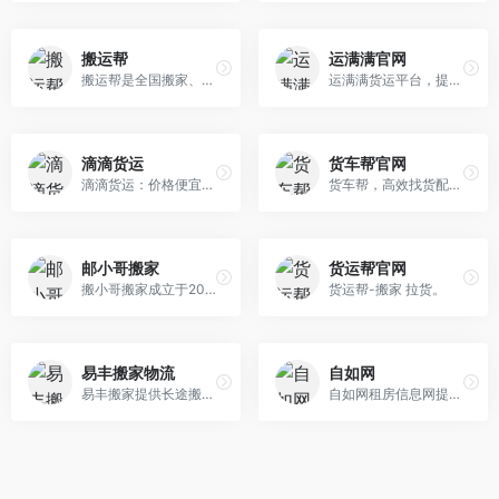
搬运帮
运满满官网
搬运帮是全国搬家、运货拉货、找搬运工APP平台，搬家货运用工一口价，好口碑！工人随时叫，货车就近派！ 搬东西运东西有保险、有发票、有优惠！搬运帮—搬好运，帮到底！
运满满货运平台，提供全国找货车拉货、找物流、整车零担、长途短途、冷藏冷链运输、配货等服务。有免费的车源信息、货源信息、物流信息，是省钱省心高效信息 查询和找货发货平台
滴滴货运‌
货车帮官网
滴滴货运‌：价格便宜，但大件物品不可搬运，限制较多，需要用户仔细鉴别‌
货车帮，高效找货配货平台！司机可快速找货、办理ETC、贷款、买保险、买新车、二手货车交易、找汽修、优惠加油、使用货车导航等服务；货主可通过货车帮官网查询车源：专线物流、零担运输、往返回程车，高效配货，还可在线购买货运险、办理过路费发票等服务
邮小哥搬家
货运帮官网
搬小哥搬家成立于2008年，总部位于深圳，是广州搬小哥科技有限公司旗下全国知名连锁搬家服务品牌。
货运帮-搬家 拉货。
易丰搬家物流
自如网
易丰搬家提供长途搬家物流,出国海运搬家,同城搬家,高端日式搬家,私人物品海运,移民搬家,国际行李托运,企业办公室搬迁,钢琴搬运物流等服务
自如网租房信息网提供地区的房屋合租信息及月租价格,房屋整租信息及价格,以及公寓出租信息及价格,除此之外还将提供地区的民宿信息供用户参考。