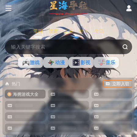
常用
搜索
工具
社区
生活
游戏
动漫
影视
音乐
热门
立即入驻
海拥游戏大全