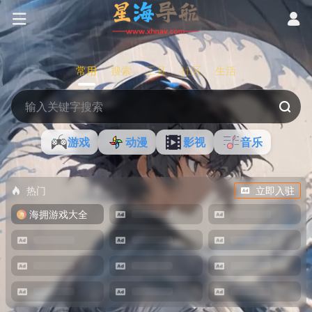
常用
搜索
工具
社区
生活
游戏
动漫
影视
音乐
热门
立即入驻
海拥游戏大全