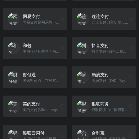
网易支付
连连支付
网易支付是网易旗下的第三方支付平台,致力于为广大用户提供安全快速的网上支付、银行卡快捷支付、手机支付等服务,提供网上付款转账、转账到银行卡、水电煤缴 费、游戏点卡充值、话费充值、彩票购买、藏宝阁等服务。
连连支付自主研发反欺诈、反洗钱系统，覆盖百余场景，7*24小时风险监测处理，80毫秒级响应，资损率控制在千万分之一。
和包
抖音支付
中国移动和包是面向个人和企...
抖音支付-由合众易宝提供服务
财付通
滴滴支付
腾讯财付通，在线支付专家，带给您安全快捷的网上付款体验。
滴滴支付（DiDi Pay）：滴滴支付是滴滴出行旗下的支付子公司，主要为用户提供出行支付、物流支付等服务。它与滴滴出行APP集成，支持在线支付和代付功能。
美的支付
银联商务
美的支付(Midea pay)是一款中国第三方支付收款平台（深圳市美的支付科技有限公司），目前支持人民币等国际主流货币之间的电子支付、转账和汇款服务。
银联商务由中国银联控股，专注银行卡受理市场建设，竭诚为发卡机构、商户、企业和广大持卡人提供优质、高效、安全、规范的线下、互联网、移动支付服务、信息 服务以及互联网金融服务
银联云闪付
合利宝
中国银联将发挥银行卡清算机构优势，升级开放合作能力，联合境内外的商业银行、商户和产业各方，共同为持卡人和移动支付用户等提供优质高效的支付服务。
合利宝是中国领先的支付科技赋能平台（T2B2C），拥有中国人民银行颁发的全业务《支付业务许可证》，业务类型包含互联网支付、移动电话支付、银行卡收单业务（覆盖全国），具有跨境人民币业务资质。