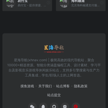
易付宝
海科融通
易付宝 - 提供便捷、安全、专业的网上支付服务，更是为您打造一站式在线生活服务，做您的生活好帮手！
北京海科融通支付服务有限公司成立于2001年4月，注册资本2.558亿元，是从事金融电子支付和信息安全领域相关产品研发、生产、销售的综合性高新技术企业，持有 中国人民银行颁发的全国范围内银行卡收单业务类型《支付业务许可证》，拥有全国范围内经营第三方支付业务的从业资质。
星海导航(xhnav.com) | 极简高效的现代导航站，聚合
10000+精选资源。智能分类涵盖编程工具、设计素材、学习平
台及影视音乐游戏等休闲娱乐站点，支持多引擎搜索与生产力
工具集成，学生/职场人士的上网首选。
摸鱼游戏
关于我们
站点博客
隐私政策
站点提交