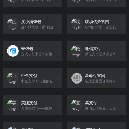
度小满钱包
联动优势官网
度小满钱包（原“百度钱包”），是度小满旗下第三方支付应用和服务平台。
联动优势是一家互联网高新技术企业，成立于2003年，面向金融机构和产业经济提供综合性金融科技服务，助力政府机构推进科技监管与智慧政务建设。2016年通过重 大资产重组上市，成为海联金汇（002537）全资子公司。重点打造第三方支付、数字科技、智慧营销、智能消息、区块链应用和跨境金融服务等业务能力，已与140多家金融机构和3600多家大型企业 建立合作，服务惠及100万家中小企业和5.3亿个人用户。
壹钱包
微信支付
壹钱包是中国平安旗下平安付推出的移动支付客户端
微信支付是腾讯公司的支付业务品牌，微信支付商户平台支持线下场所、公众号、小程序、PC网站、APP、企业微信等经营场景快速接入微信支付。微信支付全面打通O2O生活消费领域，提供专业的互联网+行业解决方案，微信支付支持微信红包和微信理财通，是移动支付的首选。
中金支付
星驿付官网
中金支付,可信赖的金融科技服务,Securing Your Business Payment /网上支付/互联网支付/
福建国通星驿网络科技有限公司成立于2010年6月，是由新大陆数字技术股份有限公司控股的一家专门提供银行卡收单综合支付服务的第三方支付机构。
美团支付
翼支付
美团收款码——能付款能营销的全能二维码.聚合支付全渠道收银/快捷支付省时省力/营销赋能吸引客流.美团收款盒——解放收银员双手,极速收款不漏单
推动合作多赢，促进可持续发展，为社会创造全新价值，翼支付打造智慧、安全的数字能力，为消费者和小微企业提供数字生活和数字金融服务，为世界带来勃勃生机 。