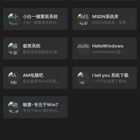
小白一键重装系统
MSDN系统库
小白一键重装系统软件,让win11系统重装变得简单!支持所有电脑品牌重装系统以及一键装机原版系统,包括一键重装系统xp/win7/win8/win10/win11在线安装系统，免费提供7x24小时升级win11系统技术服务,有了小白系统一键ghost工具您就是系统重装大师!
MSDN系统库，免费为你提供我告诉你msdn原版纯净系统，原版win11，win10，win8/8.1，win7系统下载，原版office全系列下载与安装等服务
极简系统
HelloWindows
极简系统最新版本,极简系统提供XP、Win7、win10、纯净版、办公版系统下载,免激活,每月更新,一键安装，下载windows系统，爱上极简系统
HelloWindows是一个完整极致的Windows纯净系统下载站，不夹带任何私货，系统全部来源于微软官方原版，本站只是收录官方发布的系统以及工具，方便大家下载，请放心使用。永久在线：www.hellowindows.cn
AM电脑吧
I tell you 系统下载
提供最新Win10系统,win11,win10精简版系统,最新Win10优化版系统,Win11最新系统,多合一esd安装版系统,Win7旗舰版系统,Server服务器系统,系统讨论系统论坛以及系统技巧以及问题解决 方法,同时提供各种注册版软件下载,AM系统下载,不修改目标系统的AMpe工具箱,AMpc8系统论坛,AMpe工具箱官方网站,AM电脑吧.
一个可以免费下载Windows、Linux、macOS、Chromium OS等各类型原版系统的网站！
吻妻-专注于Win7
专注于Win7系列作品是吻妻出品(newxitong.com),一直专注于win7,致力于分享最新最好用的Windows7纯净旗舰版系统下载,而吻妻是一位有态度,有原则的不随波逐流的系统爱好者。