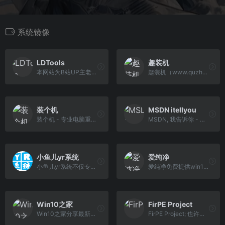
系统镜像
LDTools
趣装机
本网站为B站UP主老弟一号的个人网站，用于提供装机工具索引文件下载与一些跳转服务
趣装机（www.quzhuangji.com）是国内专业的DIY装机网站
装个机
MSDN itellyou
装个机 - 专业电脑重装系统指南教程网站，提供Windows/Mac重装系统教程、一键重装系统工具、U盘启动盘制作方法、PE工具、系统激活工具，助您轻松完成电脑系统安装
MSDN, 我告诉你 - 做一个安静的工具站
小鱼儿yr系统
爱纯净
小鱼儿yr系统不仅专注于电脑系统封装和重装系统相关的教程分享，教程一步一图，依葫芦画瓢，易学易懂，而且免费提供原版系统母盘下载和电脑装机维修人员专用系统下载，以及各种相 关的纯净工具软件下载。
爱纯净免费提供win10纯净版系统、win11纯净版系统、win7纯净版系统、win8纯净版系统、XP纯净版系统等ghost纯净版系统下载资源，安装纯净版系统，让电脑系统告别捆绑软件！
Win10之家
FirPE Project
Win10之家分享最新的win10专业版、纯净版系统下载，分享的微软官网原版ISO镜像安全稳定，请放心使用!另有系统安装教程应用及装机必备激活软件，www.win10zj.net是您重装系统的首选下载站。
FirPE Project; 也许是最适合年轻人使用的WinPE系统~