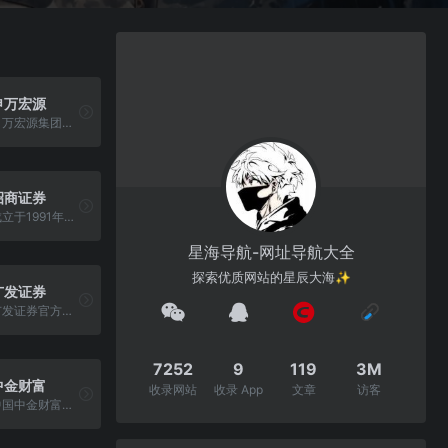
申万宏源
申万宏源集团股份有限公司，由申银万国证券和宏源证券合并而成，深交所上市公司，经营业务丰富/营业网点分布广泛的大型综合证券公司
招商证券
成立于1991年，百年招商局旗下金融企业，拥有证券市场业务全牌照的大型综合类券商
星海导航-网址导航大全
探索优质网站的星辰大海✨
广发证券
广发证券官方网站, 提供股票开户,证券开户,基金开户,融资融券,炒股开户流程,理财产品,资产管理,股票交易软件下载,投资者教育,股票入门知识等服务,拥有以证券 经纪、资产管理、投资银行服务、投资服务、基金债券代销服务等为基本架构的完善的专业证券服务体系
7252
9
119
3M
中金财富
收录网站
收录 App
文章
访客
中国中金财富证券有限公司（中金财富）是中国国际金融股份有限公司