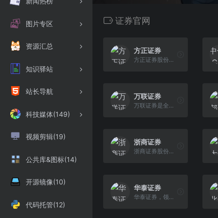
新闻热榜
证券官网
图片专区
资源汇总
方正证券
方正证券股份有限公司（以下简称“方正证券”或“公司”）是中国首批综合类证券公司，上海证券交易所、深圳证券交易所首批会员，于2010年改制为股份有限公司，并 于2011年在上海证券交易所上市（股票代码：601901）。
知识驿站
站长导航
万联证券
万联证券是全资国有的全国性综合类证券公司，为客户提供股票开户、证券开户，证券行情交易，融资融券，理财产品，股票交易软件等服务。拥有证券经纪、信用交 易、证券投资、投资银行、资产管理等全牌照业务。
科技媒体(149)
视频剪辑(19)
浙商证券
浙商证券股份有限公司(ZHESHANG SECURITIES CO.,LTD.)是经中国证监会批准成立的综合性证券公司，成立于2002年5月9日，2006年8月更名为浙商证券。总部位于浙江省杭州市
公共库&图标(14)
开源镜像(10)
华泰证券
华泰证券，领先的科技驱动型证券集团，是一家在上海、香港、伦敦三地上市的中国金融机构，以金融科技引领业务创新，为投资者提供专业、多元的金融服务，包括 财富管理、机构服务、投资管理和国际业务。
代码托管(12)