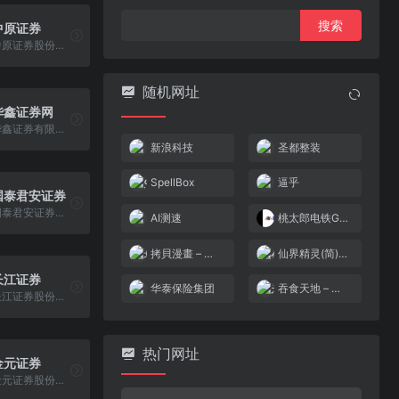
搜
中原证券
索：
中原证券股份有限公司成立于2002年11月8日，是注册地在河南的法人证券公司和全省资本市场发展的重要载体，也是全国140多家证券公司中第8家同时在香港和境内主板上市的券商之一。
随机网址
华鑫证券网
华鑫证券有限责任公司是经中国证券监督管理委员会批准于2001年3月在深圳市注册成立的全国性综合类证券经营机构。
新浪科技
圣都整装
SpellBox
逼乎
国泰君安证券
国泰君安证券股份有限公司（简称&ldquo;国泰君安&rdquo;或&ldquo;公司&rdquo;），是国内历史最悠久、牌照最齐全、规模最大的综合类券商之一，由均创设于1992 年的原国泰证券和原君安证券通过新设合并、增资扩股，于1999年8月18日组建成立。公司于2015年6月A股（601211.SH）上市，2017年4月H股（2611.HK）上市，实现了A+H国际化资本架构。
AI测速
桃太郎电铁G 打造黄金卡组![XDD](简)(JP)(128Mb)
拷貝漫畫 – 海賊王 海贼王 哥布林殺手 哥布林杀手 漫畫 漫画 FGO FGO 東方 东方 艦娘 舰娘 同人志 本子 更新 全集 在綫漫畫 在线漫画 – 拷貝漫畫 拷贝漫画
仙界精灵(简)[南晶科技](CN)[RPG](16Mb)
长江证券
华泰保险集团
吞食天地 – 三国外传(不花屏版)(简)[先锋卡通](JP)[RPG](8Mb)
长江证券股份有限公司（下称公司）是全牌照上市证券公司，也是中西部较大的证券公司。
热门网址
金元证券
金元证券股份有限公司成立于2002年8月，是经中国证监会批准，由首都机场集团有限公司作为核心股东出资成立的综合类证券公司。公司注册资本4,030,837,078.00元，自开业以来年年盈利。