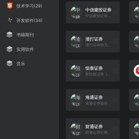
技术学习(29)
中信建投证券
中信建投证券成立于2005年11月2日，是经中国证监会批准设立的全国性大型综合证券公司。
开发软件(34)
书籍期刊
渣打证券
渣打证券致力于打造一支精干、富有活力的团队，不仅凭借出色的专业能力为客户、社会创造价值，也通过发扬渣打集团独特的企业文化，促进个人的发展和成长。
实用软件
音乐
恒泰证券
股恒投证券（于中华人民共和国以中文公司名称「恒泰证券股份有限公司」注册成立的股份有限公司，在香港以「恒投证券」（中文）及「HENGTOU SECURITIES」（英 文）名义开展业务，「本公司」，股份代号：1476.HK）是在中国经济发达地区的主要城市中设有战略性分布的综合性服务证券公司，通过经纪与财富管理、投资管理、自营交易及投资银行业务向公 司、金融机构、政府实体及个人提供广泛的金融产品及服务。
海通证券
海通证券股份有限公司成立于1988年，注册资本130.642亿元，始终坚持“务实、开拓、稳健、卓越”的经营理念和“稳健乃至保守”的风险控制理念，在三十多年的经营中，经历了多个市场和业务周期、监管改革和行业转型发展阶段。
财通证券
财通证券官网为您提供证券经纪、证券投资咨询、证券自营、证券承销、证券保荐、融资融券、证券投资、基金代销、代销金融产品以及中国证监会核准的其他业务。