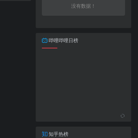
没有数据！
哔哩哔哩日榜
知乎热榜