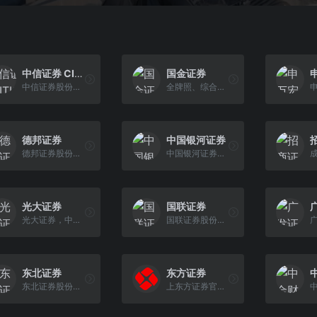
中信证券 CITIC Securities
国金证券
中信证券股份有限公司成立于1995年10月，2003年在上海证券交易所挂牌上市交易
全牌照、综合类券商，2014年与腾讯战略合作后，推出互联网证券服务产品佣金宝，以7x24小时网上开户、万2.5佣金炒股、闲置资金理财等创新服务受到认可。
德邦证券
中国银河证券
德邦证券股份有限公司成立于2003年5月，2015年完成股份制改造，是一家高成长性综合性证券公司，旗下拥有德邦基金、德邦资管、中州期货、德邦星睿、德邦星盛等子公司。
中国银河证券股份有限公司，中国证券行业领先的综合金融服务提供商（股票代码：601881.SH，06881.HK）。实际控制人为中央汇金投资有限责任公司。公司在国内拥有证券市场业务全牌照以及覆盖较广的营业网络，海外业务遍及全球9个国家和地区。
光大证券
国联证券
光大证券，中国证监会批准的首批三家创新试点证券公司，光大集团的核心金融服务平台，提供安全稳妥证券极速开户，股票、债券、期货、公募/私募基金交易；围绕机构客户、企业客户构建财富管理、企业融资、机构客户、投资交易、资产管理、股权投资六大业务集群，向客户提供全方面的综合金融服务。
国联证券股份有限公司创立于1992年11月，前身为无锡市证券公司，2008年5月通过改制更名为国联证券股份有限公司
东北证券
东方证券
东北证券股份有限公司（以下简称“公司”）前身为吉林省证券公司。
上东方证券官方网站，东方证券公司为投资者提供各种专业的投资管理服务。查看股票行情、证券股票软件下载、股票网上交易、手机网上开户等，请登录东方证券官 方网站。