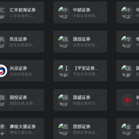
汇丰前海证券
中邮证券
汇丰前海将汇丰集团的全球平台和前海金控的本地资源相结合，为客户提供全方位的证券产品和服务。
中邮证券有限责任公司于2002年9月经中国证券监督管理委员会批准设立，公司注册资本50.6亿元人民币。
民生证券
国信证券
民生证券股份有限公司成立于1986年，注册资本为113.84亿元，注册地为上海。公司具备中国证监会批准的证券经纪、证券承销与保荐等全牌照业务资格，是中国成立 最早的证券公司之一。
证券投资炒股，股票开户，就选国信证券！经过20多年的发展，国信证券已成长为全国性大型综合类证券公司：截至2021年末，注册资本96亿元；员工总数超过1.2万人；在全国118个城市和地区共设 有58家分公司、184家营业部。公司2021年实现净利润超过100亿元，客户群体超过1200万人；累计完成IPO项目排名行业第一
兴业证券
【平安证券】股票开户
兴业证券股份有限公司（601377 SH）是中国证监会核准的全国创新类证券公司，经营范围包括证券经纪；证券投资咨询；与证券交易、证券投资活动有关的财务顾问；证券承销与保荐；证券自营；融资融券；证券投资基金代销；为期货公司提供中间介绍业务；代销金融产品。
平安证券官网,提供股票开户,证券开户,基金开户,融资融券,炒股开户流程,理财产品,资产管理,股票交易软件下载,投资者教育,股票入门知识等服务.平安证券,一站式 财富管理平台。
国投证券
国盛证券
国投证券,全牌照业务综合券商,7x24小时在线客户服务,提供股票开户,证券开户,基金开户,融资融券,理财产品,资产管理等服务。国投证券,您满意的财富管理平台。
国盛证券作为一家业务牌照齐全的综合性券商,经营范围涵盖证券经纪、证券自营、证券承销与保荐、证券投资咨询、财务顾问、融资融券、转融通、约定购回式证券交易、证券投资基金销售、新三板做市、港股通、股票期权等。
摩根大通证券
西部证券
摩根大通证券（中国）有限公司成立于2019年，由全球领先的金融服务机构摩根大通控股。
西部证券股份有限公司成立于2001年1月，注册地陕西省西安市，注册资本44.69亿元，实际控制人为陕西投资集团有限公司。2012年5月3日，公司首发A股股票在深圳证券交易所上市(股票代码002673)，是全国第19家上市的证券公司。