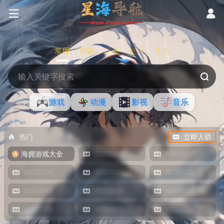
常用
搜索
工具
社区
生活
游戏
动漫
影视
音乐
热门
立即入驻
海拥游戏大全