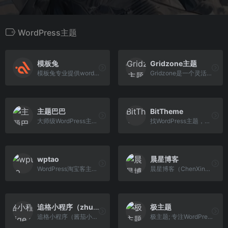
WordPress主题
模板兔
Gridzone主题
模板兔专业提供wordpress主题定制开发，wordpress主题、wordpress模板、wordpress插件、wordpress企业主题、wordpress博客模板免费下载。
Gridzone是一个灵活的投资组合主题，有很多选项。它针对所有设备进行了优化，并且可以与块一起使用。您可以选择浅色和深色主题，左侧或右侧的小部件侧边栏 – 或根本没有侧边栏。
主题巴巴
BitTheme
大师级WordPress主题，国内专业团队原创WordPress模板，包括公司企业主题、博客主题、新闻主题、门户主题、自媒体主题、图片主题、视频主题等各类型WordPress免费主题。主题巴巴让您的WordPress网站更漂亮、更好用、更专业!
找WordPress主题，就上BitTheme。BitTheme是国内名列前茅的WordPress主题开发团队，团队开发有多款WordPress企业主题、WordPress博客主题。同时对所有的WordPress主题提供长期的维护更新和技术支持，是您购买WordPress主题的不二之选！
wptao
晨星博客
WordPress淘宝客主题，为用户提供必备的低成本营销工具，如WordPress连接微博、微信机器人、淘宝客插件（wptao）等。
晨星博客（ChenXingWeb.Com）专注WordPress程序周边主题及插件的开发制作，旨在为大家提供优质主题资源和服务，解决广大站长的建站需求。
追格小程序（zhuige.com）
极主题
追格小程序（酱茄小程序）官网为用户提供圈子小程序，知识付费小程序，企业官网小程序和酱茄plus，酱茄pro及WordPress小程序，WordPress主题模板相关问题的交流分享及购买
极主题; 专注WordPress主题插件开发