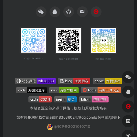
QQ群：682921902
公众号：微信搜海拥
本站 app（安卓）
本站资源全部来源于网络，版权归原版权方所有
如有侵犯您的权益请致邮1836360247#qq.com(#替换成@)撤下
皖ICP备2021010710