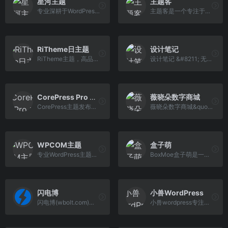
星河主题
主题客
专业深耕于WordPress开发领域，提供高品质的WordPress主题，图片主题，博客主题，企业主题等优秀设计，通过优化建站流程与全方位技术支持，帮您搭建设计优雅的高 质量WordPress线上网站。
主题客是一个专注于WordPress原创主题开发，模板、插件、教程、经验分享的WordPress站点。
RiTheme日主题
设计笔记
RiTheme主题，高品质的WordPress正版主题资源下载，最新版riplus主题,ripro主题下载，正版ripro下载，ripro授权购买,顶尖的资源类付费类wordpress主题下载，高级WordPress主题开发，资源类网站程序源码开发首选。
设计笔记 &#8211; 无限进步
CorePress Pro 主题
薇晓朵数字商城
CorePress主题发布页面，CorePress是一款基于WordPress制作的一款主题，适合多站点，注重内容，界面清爽干净，功能强大。
薇晓朵数字商城&quot; 是薇晓朵网络工作室（www.Weixiaoduo.com）旗下的官方正版数字化产品商城，采用开源免费的 WooCommerce 电子商务系统搭建。为您提供最佳的 WordPress 高级主题，网页模板、Discuz 商业模板、插件，薇晓朵，微笑多
WPCOM主题
盒子萌
专业WordPress主题模板服务商，我们的团队有着多年的WordPress主题开发经验，所有WP主题及插件均原创开发，并有我们自主开发的wordpress后台主题设置面板，即使不懂代码也能轻松搞定！WPCOM，打造更专业的WordPress中文建站服务商
BoxMoe盒子萌是一个基于内容分享,创作与灵感结合折腾的笔记博客
闪电博
小兽WordPress
闪电博(wbolt.com)专注于WordPress原创主题和插件开发，为国人量身定做优秀的免费、付费WordPress主题模板和WordPress插件。此外我们也会分享WordPress相关技巧和教程。
小兽wordpress专注为企业而生的wordpress主题模板，提供wordpress企业主题模板定制开发服务，分享高端时尚,简单上手,易于定制的原创wordpress主题模板！