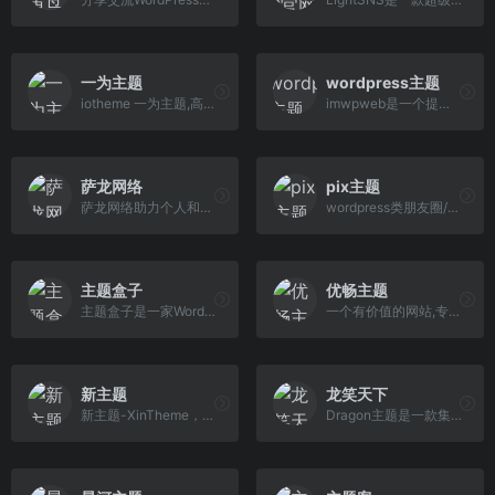
一为主题
wordpress主题
iotheme 一为主题,高品质的WordPress主题,有导航主题,wp主题,一为api,热搜榜等主题服务
imwpweb是一个提供wordpress主题，wordpress插件以及wordpress教程的站点。
萨龙网络
pix主题
萨龙网络助力个人和企业选择优秀的WordPress主题,WordPress模板,WordPress 企业主题,WordPress商城主题,WooCommerce主题，让建站更简单。并专注WordPress高端主题设计与开发，为您提供一个现代、干净的WEB站点！
wordpress类朋友圈/轻社区主题 PIX
主题盒子
优畅主题
主题盒子是一家WordPress主题模板服务商,致力于WordPress主题模板开发,所有WP主题均原创开发,提供WordPress企业主题、跨境电商独立站,WordPress博客主题、商城主 题及CMS主题等主题定制下载,为企业及站长提供助力。
一个有价值的网站,专注于wordpress主题导购、淘宝客模板、购物主题、四大方面的原创精选资讯内容,为您提供专业的导购主题和模板。
新主题
龙笑天下
新主题-XinTheme，更好的WordPress主题下载站，提供高品质的WordPress主题，企业主题，博客主题，WordPress模板，还有更多的WordPress安装使用教程供你学习。
Dragon主题是一款集合wordpress商城主题、图片主题、资源下载主题、博客主题的wordpress多功能高级付费主题模板，支持QQ微博微信登录，支持支付宝当面付、微信扫 码/H5支付/JSAPI支付等支付方式，支持付费下载、付费阅读查看、卡密、VIP会员、推广佣金、前端发布文章资源等。