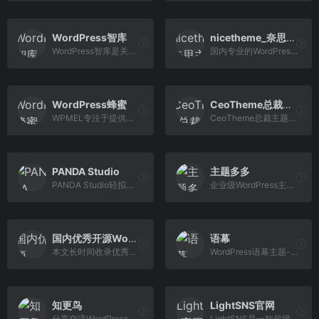
WordPress智库
nicetheme_奈思主题
WordPress智库是关于WordPress主题开发,WordPress主题定制开发,二次开发,WordPress插件开发服务,WordPress建站教程,WordPress主题插件等建站资源,WordPress中文汉化的WordPress服务类网站。
国内专业的WordPress主题开发团队，超10年WordPress开发经验，专注于为企业及个人开发WordPress主题、小程序等，并提供有保障的维护及售后，做高品质WordPress网 站认准nicetheme®奈思主题。
WordPress蜂蜜
CeoTheme总裁主题
WPMEL专注于提供分享高质量原创WordPress主题,WordPress插件,WordPress企业主题,WordPress博客主题,wordpress建站教程入门,wordpress网站模板,wordpress搭建,并为广大WordPress站长提供优质的建站资源及教程.
CeoTheme总裁主题是国内最懂你的WordPress主题开发团队，超6年WordPress开发经验，专注于原创WordPress主题开发，提供有保障的维护及售后，打造更专业的WordPress中文建站服务商，做高品质WordPress网站认准CeoTheme总裁主题。
PANDA Studio
主题多多
PANDA Studio轻拟物WordPress主题开发者
企业级WordPress主题，新一代网站模板 - 企业建站原来如此简单。从现在开始，打造一个好的企业网站。主题多多，让您的企业网站更漂亮、更好用、更专业!
国内优秀开源WordPress主题合集
语幕
本文长时间收录优秀国内优秀开源WordPress主题，至于为什么不收录国外的WP主题，因为国外主题在国内使用，会有加载不完的css，前后台一直转圈等等因素，当然后面 可能会出一期优秀的国外WP主题。
WordPress语幕主题-YUMU主题开发者
知更鸟
LightSNS官网
分享交流WordPress经验与技巧，关注前端设计与网站制作，打造自己专属的WordPress主题，让你的博客与众不同！
LightSNS是一款超级强大的社交系统，基于wordpress开发，安全稳定。包含多板块论坛、问答、VIP、充值、付费可见等一系列强大的轻社区系统&amp;轻论坛程序。