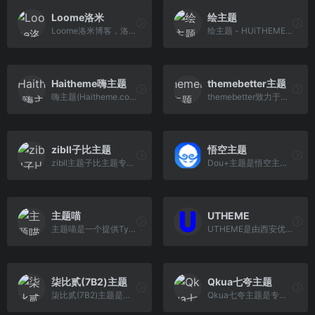
Loome洛米
绘主题
Loome洛米博客，洛米汉化分享国外优秀wordpress主题,wordpress插件,提供wordpress汉化主题,wordpress汉化插件,wordpress模板的免费下载,专注yootheme主题,widgetkit插件的使用与分享。
绘主题 - HUiTHEME，十余年沉淀、十余年积累，更好的WordPress主题下载站，提供高品质的WordPress主题，企业主题，博客主题，WordPress模板，还有更多的WordPress安装使用教程供你学习。
Haitheme嗨主题
themebetter主题
嗨主题(Haitheme.com)专业从事WordPress主题开发与WP网站运维，提供高品质的WordPress主题模板。
themebetter致力于提供更好的WordPress主题，9年WordPress主题开发经验，有独立的团队设计开发WordPress主题并定期维护更新和售后，值得信赖的选择，WordPress建 站无忧！
zibll子比主题
悟空主题
zibll主题子比主题专为个人、企业的WordPress主题美化设计开发，wp主题采用简约优雅的设计风格搭配强大的商城功能以及易用的模块化配置，成为更加适合中文wordpress商城主题模板、wordpress企业主题模板、wordpress博客主题模板。
Dou+主题是悟空主题（www.wktheme.com）旗下的一款公益性免费资源下载主题，主题方向为下载站点，旨在为站长提供轻松的建站环境及建站经验，打造自己的完美下载站点。
主题喵
UTHEME
主题喵是一个提供Typecho和WordPress主题的网站，收录了各种风格和功能的主题，以及独立程序。您可以在这里找到适合您的主题，或者投稿您的原创作品。
UTHEME是由西安优思慕计算机技术有限公司运营的WordPress开发定制品牌，团队有着多年的WordPress与WooCommerce主题开发经验，且旗下长期运维多款高品质的原创WordPress主题，为WordPress游戏下载站(游戏)主题、WordPress导航网站(小程序)、WordPress个人网站(小程序)、WordPress同城互联网产品、WordPress跨境电商独立站(WooCommerce)等互联网常用需求持 续提供解决方案，即使您不懂代码也能轻松上手我们出品的WordPress产品
柒比贰(7B2)主题
Qkua七夸主题
柒比贰(7B2)主题是一款集合wordpress企业主题、wordpress微信主题的wordpress多功能高级付费主题模板，全面支持微信登陆、微信支付、微信公众号、微信小程序和APP等各个场景。
Qkua七夸主题是专为动漫二次元、博客、自媒体、资讯、社区类的网站设计开发的WordPress主题模板，采用模块化设计风格让您的网站更具可维护性和扩展性，让您的网站更具竞争力！