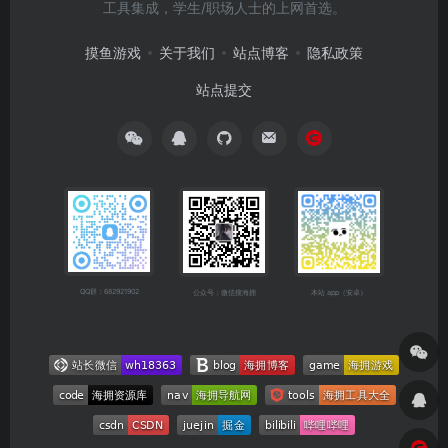
工具集成，学生/职场人士的上网首选。
摸鱼游戏
关于我们
站点博客
隐私政策
站点提交
QQ群：682921902
公众号：微信搜海拥
本站 app（安卓）