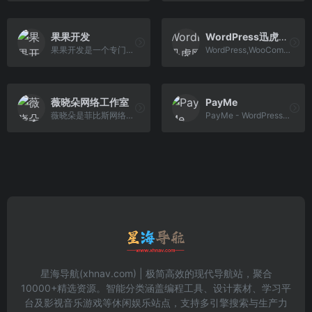
果果开发
WordPress迅虎网络插件
果果开发是一个专门开发WordPress插件的网站
WordPress,WooCommerce,微信支付宝插件,WooCommerce小程序,WordPress微信登录插件
薇晓朵网络工作室
PayMe
薇晓朵是菲比斯网络公司旗下独立运营工作室。为兴趣诞生，为梦想努力！创立十年间主要为企业及个人用户提供 WordPress 建站，WooCommerce 商城等服务，以及网络营销 跨境电商 外贸建站 站群开发 教育培训等业务。薇晓朵，微笑多 ^ ^ ~
PayMe - WordPress付费阅读插件
星海导航(xhnav.com) | 极简高效的现代导航站，聚合
10000+精选资源。智能分类涵盖编程工具、设计素材、学习平
台及影视音乐游戏等休闲娱乐站点，支持多引擎搜索与生产力