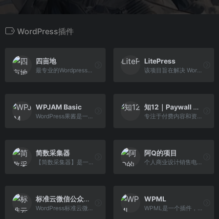
WordPress插件
四亩地
LitePress
最专业的Wordpress主题汉化网站！本站出售Wordpress中文主题、Wordpress中文插件，并承接Wordpress主题汉化服务！买Wordpress汉化主题或模板就来四亩地！
该项目旨在解决 WordPress 在中国的一系列特色问题，期望交付一个挣脱枷锁，一身轻的本土 WordPress 发行版。
WPJAM Basic
知12｜Paywall 付费阅读插件下载
WordPress果酱是一个关注 WordPress 开发和分享的专业技术 IT 博客，为广大 WordPress 爱好者提供了大量关于 WordPress 的主题、插件、代码以及相关的建站经验分享，同时提供了 WordPress 主题插件制作与 WordPress 博客客户化等商业服务。
专注于付费内容和资源变现的一站式交易平台，帮助用户方便地将数字内容和资源变为长期收入。
简数采集器
阿Q的项目
【简数采集器】是一个完全在线配置和云采集的网站文章采集工具。功能强大，操作非常简单，并且采集不需要安装任何客户端或插件；支持在线可视化点选；集成智能提 取引擎，自动识别数据和规则；独家首创书签采集；可导出发送到自定义Http接口、数据库等。是免费的在线网页文章采集软件。
个人商业设计销售电子商务平台,Wordpress付费插件,Wordpress付费主题，QQWorld采集插件
标准云微信公众号采集
WPML
WordPress标准云微信公众号采集插件
WPML是一个插件，它使超百万个WordPress网站可以使用多种语言。它功能强大，适用于企业网站，但对博客来说又很简单。