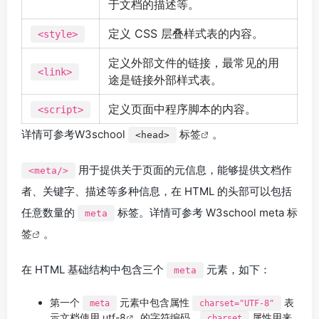
于文档的描述等。
定义 CSS 层叠样式表的内容。
<style>
定义外部文件的链接，最常见的用
<link>
途是链接外部样式表。
定义页面中程序脚本的内容。
<script>
详情可参考
W3school
标签
。
<head>
用于提供关于页面的元信息，能够提供文档作
<meta/>
者、关键字、描述等多种信息，在 HTML 的头部可以包括
任意数量的
标签。详情可参考
W3school meta 标
meta
签
。
在 HTML 基础结构中包含三个
元素，如下：
meta
第一个
元素中包含属性
表
meta
charset="UTF-8"
示文档使用
utf-8
的字符编码，
属性用来
charset