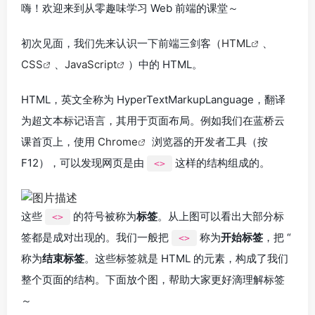
嗨！欢迎来到从零趣味学习 Web 前端的课堂～
初次见面，我们先来认识一下前端三剑客（
HTML
、
CSS
、
JavaScript
）中的 HTML。
HTML，英文全称为 HyperTextMarkupLanguage，翻译
为超文本标记语言，其用于页面布局。例如我们在蓝桥云
课首页上，使用
Chrome
浏览器的开发者工具（按
F12），可以发现网页是由
这样的结构组成的。
<>
这些
的符号被称为
标签
。从上图可以看出大部分标
<>
签都是成对出现的。我们一般把
称为
开始标签
，把 “
<>
称为
结束标签
。这些标签就是 HTML 的元素，构成了我们
整个页面的结构。下面放个图，帮助大家更好滴理解标签
～