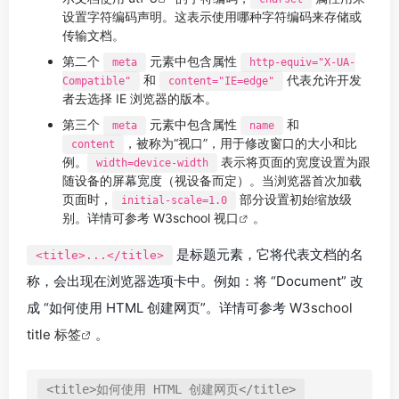
设置字符编码声明。这表示使用哪种字符编码来存储或
传输文档。
第二个
元素中包含属性
meta
http-equiv="X-UA-
和
代表允许开发
Compatible"
content="IE=edge"
者去选择 IE 浏览器的版本。
第三个
元素中包含属性
和
meta
name
，被称为“视口”，用于修改窗口的大小和比
content
例。
表示将页面的宽度设置为跟
width=device-width
随设备的屏幕宽度（视设备而定）。当浏览器首次加载
页面时，
部分设置初始缩放级
initial-scale=1.0
别。详情可参考
W3school 视口
。
是标题元素，它将代表文档的名
<title>...</title>
称，会出现在浏览器选项卡中。例如：将 “Document” 改
成 “如何使用 HTML 创建网页”。详情可参考
W3school
title 标签
。