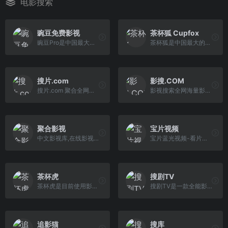
电影搜索
豌豆免费影视
茶杯狐 Cupfox
豌豆Pro是中国最大的影视资源聚合搜索引擎，实时聚合全网优质影视资源，同时支持在线、下载和字幕。电影、电视剧、动漫、综艺、记录片应有尽有。
茶杯狐是中国最大的影视资源聚合搜索引擎，实时聚合全网优质影视资源，同时支持在线、下载和字幕。电影、电视剧、动漫、综艺应有尽有。
搜片.com
影搜.COM
搜片.com 聚合全网影片，你想看的全都找得到！每天搜集最新电影、电视剧、在线观看网址、蓝光高清正版免费看！
影视搜索全网海量影片数据
聚合影视
宝片视频
中文影视库,在线影视搜索系统,，聚合影视搜索引擎，就在juheyingshi.com
宝片蓝光视频-看片自由
茶杯虎
搜剧TV
茶杯虎是目前使用影视搜索第二代引擎，通过电影名、演员、导演、电视剧、动漫等关键词进行搜索，直达电影资源站，与茶杯狐,51搜剧,电影淘淘,电影狗等 搜索不同的是增加了影视评论以及剧情详细介绍，未来会增加影视分集剧情，让电影搜索类更高效、更便捷、更精准！
搜剧TV是一款全能影视搜索引擎,为网友提供免费在线影视播放,给您全新的“悦享品质”在线观看体验。
追影猫
搜库