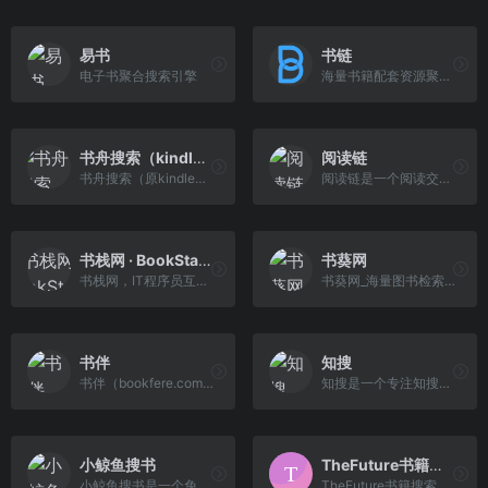
易书
书链
电子书聚合搜索引擎
海量书籍配套资源聚合搜索平台
书舟搜索（kindle吧）
阅读链
书舟搜索（原kindle吧）为kindle用户免费提供海量丰富的电子书籍在线搜索与下载服务，包括mobi/azw3/epub格式，欢迎您的来访。
阅读链是一个阅读交流社区，提供图书推荐、书单推荐、阅读交流等服务，了解KINDLE电子书的使用技巧和电子书各种格式的使用方法，高效利用电子书软件，博览群书。
书栈网 · BookStack
书葵网
书栈网，IT程序员互联网开源编程书籍阅读分享，囊括小程序、前端、后端、移动端、云计算、大数据、区块链、机器学习、人工智能和面试笔试等相关书籍，助你【码】力十足！
书葵网_海量图书检索下载
书伴
知搜
书伴（bookfere.com），创建的目的是帮助您更便捷、深入地使用手中的Kindle阅读器，让读书成为生命的一部分，让灵魂永远行走在路上。
知搜是一个专注知搜搜索的搜索引擎，收录网络上的各种书籍资源！
小鲸鱼搜书
TheFuture书籍搜索
小鲸鱼搜书是一个免费的电子书下载导航网站，汇总电子书免费下载网站，方便书友检索电子书资源！
TheFuture书籍搜索是为读书爱好者们打造的电子书搜索引擎，只需输入书名即可快速找到想看的书籍，让获取书籍变得简单快捷！让知识触手可及