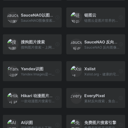
SauceNAO以图搜图
链图云
SauceNAO图像搜索是一个反向图像搜索引擎，可以实现以图搜图。更好用的图像搜索引擎，可以一键查找图片来源并按相似度排列。喜欢找福利图的小伙伴有福了！
链图云是图片世界的路由器，帮您轻松找图找字体。可提供强大的本机以图搜图和企业跨机搜图能力，提供图片存证版权服务，帮您管好图像和字体数字资产。
搜狗图片搜索
SauceNAO 反向图像搜索
搜狗图片搜索 - 上网从搜狗开始
SauceNAO 反向图像搜索
Yandex识图
Xslist
Yandex Images是一个图像搜索引擎，它可以让您在互联网上搜索并浏览各种图片。它是由俄罗斯的Yandex公司开发的，是俄罗斯最大的搜索引擎之一。
Xslist.org - 健康的宅男偶像专题网站
Hikari 动漫图片聚合搜索
EveryPixel
一款动漫图片搜索引擎聚合网站
素材反向搜索，集合了50个图库图片，适合设计师
AI识图
免费图片搜索引擎
识别图专注AI人工智能在线识别图片文字、菜品、车型、logo商标、动物、植物、身份证、银行卡、驾驶证、车牌、营业执照、票据,图片exif GPS位置等实用功能
免费无版权高清图片，精选集合Unplash、Pexels、Pixabay等多个国外优质图库站点，一键搜索，海量图片快速获取，上万张原创唯美摄影图、商用大图免费下载