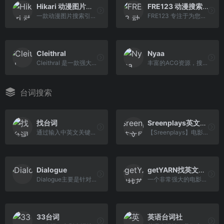
Hikari 动漫图片聚合搜索
FRE123 动漫搜索引擎
一款动漫图片搜索引擎聚合网站
FRE123 专注于为您提供各种免费优质资源，包括影视资源、动漫番剧、软件工具等。无论您在寻找哪种资源，我们都将尽力为您提供，为您的学习或工作助力
Cleithral
Nyaa
Cleithral 是一款强大的动漫以图搜图工具，支持图片、视频、GIF等多种场景识别，一键查找动漫名称和来源，搜索结果还支持视频预览。立即体验Cleithral的便捷功能！
丰富的ACG资源，搜音乐资源最佳，为广大ACG爱好者提供最新最全的动漫资源下载！
台词搜索
找台词
Sreenplays英文剧本下载
通过输入中英文关键字进行影视的台词搜索。
【Sreenplays】电影美剧英文剧本免费下载网站，收录了上千个剧本PDF。
Dialogue
getYARN找英文台词
Dialogue主要是针对动漫影视内容的台词搜索，用它你可以去搜索小时候喜欢的动漫，除了动漫名称，集数和具体时间也会呈现在网页上，方便进一步查找。
一个非常强大的电影台词网站，可以在线观看台词影视片段。
33台词
英语台词社