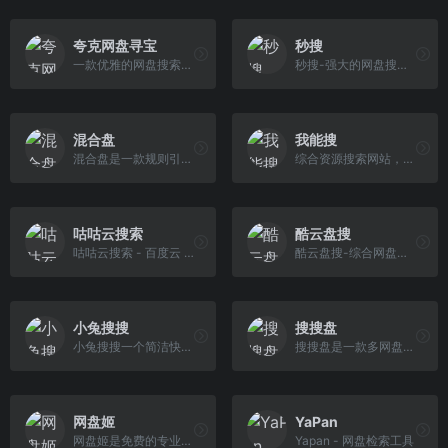
夸克网盘寻宝
秒搜
一款优雅的网盘搜索引擎，支持百度网盘、阿里云盘、夸克云盘、UC网盘等网盘资源的全文检索，短剧搜索，影视搜索。
秒搜-强大的网盘搜索引擎|百度|阿里|夸克
混合盘
我能搜
混合盘是一款规则引擎APP,可以将任何搜索网站制作成规则,供用户聚合搜索使用。
综合资源搜索网站，内容覆盖较广，包括但不限于电影、电视剧、短剧、综艺以及音乐专辑、软件、电子书等。
咕咕云搜索
酷云盘搜
咕咕云搜索 - 百度云 百度网盘搜索引擎
酷云盘搜-综合网盘搜索支持百度网盘、阿里云盘、夸克网盘搜索，可快速搜索百度网盘资源中的有效连接，自动识别无效的百度云网盘资源，每天更新海量资源。
小兔搜搜
搜搜盘
小兔搜搜一个简洁快速的网盘搜索引擎，提供全网云盘资源。
搜搜盘是一款多网盘资源收录分享平台，支持百度网盘资源、阿里云盘资源、夸克云盘资源、迅雷网盘、UC网盘等网盘资源分享及搜索。
网盘姬
YaPan
网盘姬是免费的专业网盘搜索引擎，页面清爽，资源全面，支持影视、短剧、综艺、动漫、音乐、应用、小说等网盘资源搜索。只需输入关键词，即可快速找到相关网盘资源。
Yapan - 网盘检索工具