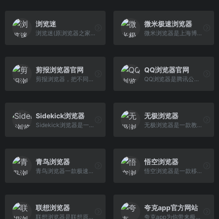
浏览迷
微米极速浏览器
浏览迷(原浏览器之家)是一个关注浏览器及软件、IT的科技博客,致力于为广大浏览器爱好者提供一个关注浏览器、交流浏览器、折腾浏览器的专门网站。
微米浏览器是上海博色信息科技有限公司推出的一款启动快、安全上网的智能移动浏览器，2021年已免费为上千万的Android手机用户提供快速、稳定的安全上网服务，具 有智能搜索、视频播放、网站导航、下载、个人数据管理等功能。
剪报浏览器官网
QQ浏览器官网
剪报浏览器，把不同网站的精华内容裁剪下来，合并到一处浏览，裁剪内容动态可用且实时更新，提高上网效率，有效整合、记录和分享网络资源，是一款快速，安全，高效的浏览器。
QQ浏览器是腾讯公司开发的一款极速浏览器，支持电脑，安卓，苹果等多种终端；更快的浏览体验，更安全的浏览保护，全新主页,定制卡片,个性皮肤,兴趣世界，大有可 玩。
Sidekick浏览器
无极浏览器
Sidekick浏览器是一个功能强大的办公浏览器，是基于Chromium浏览器打造的革命性工作环境。软件将每个Web工具整合在一起，全部集成在一个界面中，从而可以让你快 速选取办需要的工具，进行超高效的工作。同时Sidekick有着非常高的安全性，远程配置连接到数据云的每个设备的安全性，每个人都可以直接在浏览器中体验企业级的安全性。还有强大的密码管理器 ，让你可以更加安全的共享密码。
无极浏览器是一款教学专用免费的极速安全浏览器，专注于教学用户、家庭访问学习使用场景，内置录制软件、录屏软件、直播软件、具有学习考试锁屏、管控等功能，安全干净，绿色纯净，无弹窗广告。
青鸟浏览器
悟空浏览器
青鸟浏览器一款极速，安全，无广告弹窗的浏览器
悟空浏览器是一款移动应用程序,通常在手机上使用。
联想浏览器
夸克app官方网站
联想浏览器是联想原厂出品的一款与众不同的高性能浏览器（前身是智慧联想浏览器）。基于chromium92内核开发，经由联想多年的硬件&amp;软件结合实力打造而成。更 快、更轻、更安全！联想浏览器将革新你的浏览体验。全新清爽的交互设计，将是你的贴心助手，让你的生活，娱乐，办公更加井井有条。享受极速浏览，清爽阅读、安全网购等轻松惬意的网络生活。
夸克app为你带来极速、智能、高效的搜索体验,找答案、找资料、找工具,做你学习、工作、生活的高效拍档。登录夸克app官网,立刻下载最新版夸克app,夸克网盘是夸克 推出的一款云服务产品,功能包括云存储、高清看剧、文件在线解压、PDF一键转换等。通过夸克网盘可随时随地管理和使用照片、文档、手机资料,夸克浏览器,夸克翻译,夸克小说,夸克扫描。