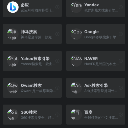
必应
Yandex
必应可帮助你将理论付诸实践，使得搜索更加方便快捷，从而达到事半功倍的效果。
俄罗斯最大搜索引擎（老司机都在用）
神马搜索
Google
神马是全球第一款完全基于移动互联网的搜索引擎。神马为移动而生，专注于移动搜索用户刚需满足和痛点解决，致力于创造有用、有趣的全新移动搜索体验。
Google谷歌搜索引擎是全球范围内广受欢迎和使用的搜索引擎，它以其高度先进和智能的算法著称，为全球范围的用户提供了高质量和相关性强的搜索结果。
Yahoo搜索引擎
NAVER
Yahoo!搜索是一款由雅虎公司...
NAVER是韩国的本土搜索引擎，也是韩国最大的搜索引擎也是著名社交软件LINE的母公司，网站的Logo为一顶草帽。NAVER是来自韩国的搜索引擎网站和门户网站（韩语：네이버），所以NAVER的首页并不像其他搜索引擎那样简洁。
Qwant搜索
Ask搜索引擎
Qwant 是一款尊重隐私的搜索引擎，总部在法国，所有的服务器都位于欧洲。它不会跟踪或收集我们的用户数据，不会记录、存储和分析浏览历史记录，也没有通过个性化广告定位。
Ask搜索引擎是国外比较出名的一款搜索引擎，其规模虽不大，但很有特色。
360搜索
百度
360搜索是安全、精准、可信赖...
全球领先的中文搜索引擎、致...