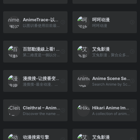
AnimeTrace-以图识番-在线AI识番引擎|日漫识别|动漫查询|动漫基因库
呵呵动漫
以图识番使用目前最先进的AI算法,致力于将通过图片找番的成本降到最低，速度提升显著。网站提供多种可能性来最大程度的找到正确的番，本功能同样可适用于寻找人物CP。
呵呵动漫
百部動漫線上看! 秒播不卡!! – 第二維度
艾兔影漫
第二維度是一個以分享字幕組作品為主的動漫資源平台，上百部720p/1080p高清動畫，秒播不卡頓！現在申請加入會員後還可使用BTSync挂機同步下載的服務，或者直接點擊Google Drive, OneDrive等雲端網盤鏈接來下載動漫。
艾兔影漫，聚合众多站点资源
漫搜搜-让搜番变得更简单~
Anime Scene Search Engine – trace.moe
漫搜搜-最全动漫、番剧高清搜索，想搜就搜想看就看~
Search Anime by ScreenShot. Lookup the exact moment and the episode.
Cleithral – Anime Search by Image, GIF, or Video
Hikari Anime Image Search
Discover the name of any anime from a picture, video, or GIF with our advanced recognition tool. Quickly and accurately identify your favorite anime characters and scenes with ease. Try it now!
A collection of anime image...
动漫搜索引擎
艾兔影漫