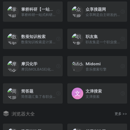
掌桥科研【一站式科研服务平台】
众享搜题网
掌桥科研一站式科研服务平台，拥有中文文献6700万+篇，含全部中文科技核心期刊（其中，英文期刊94种、中文期刊1960种），外文文献3700万+篇，中外科技文献总计约1.1亿篇，月更新20万篇以上。掌桥科研致力于为广大科研工作者提供方便、快捷的一站式科技文献查询与下载，以及文献求助、文档翻译、文档转换、文献数据库和全球国防资讯等科研服务。
众享网是自主研发的搜题平台，能搜索各类考试试题，满足有相同或类似问题的用户需求。
数蚕知识检索
职友集
数蚕知识检索是计算机专业技术搜索引擎，专注于搭建计算机技术参考站点，包含计算机维基、计算机理论、图形学、计算机工程等诸多计算机领域的专业技术知识，以自研数据库、web服务器为骨架打造在线计算服务网络架构。
职友集是一个职业搜索引擎，提供公司点评、职位搜索、工资搜索等服务。帮助你更好了解一家公司。
摩贝化学
Midomi
摩贝(MOLBASE)化学网是化学行业专业电商综合服务平台，整合海量优质化工供求信息如：化学产品、CAS号查询、化合物数据搜索、化工企业名录、结构式等行业信息，让化学品交易更简单。
音乐搜索引擎
简答题
文津搜索
简答题汇集了各职业资格考试真题与大学网课（超星尔雅、学习通、云青书学堂、知到、智慧树、中国大学慕课等）题目，拥有真实可靠的答案，并为您提供答案解析与错题记录，是各类考生提升成绩的不二选择。
文津搜索
浏览器大全
更多 >>