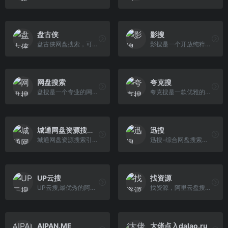
盘古侠
影搜
盘古侠网盘搜索，可以搜索夸克网盘资源的网站；可以搜索短剧、文档、电视、电影、教程等。
影搜是一个开放纯粹的资源搜索平台，汇集了阿里云盘、百度云盘、夸克云盘、迅雷云盘四大资源，免费、免登录、无广告，专注于云盘资源搜索，方便、迅速、丝滑、流畅、高效。
网盘搜索
夸克搜
盘搜是一个专业的网盘资源搜索引擎，旨在为用户提供一个免费、高效的网盘资源搜索平台。用户可以通过盘搜快速找到存储在各大网盘上的资源，包括但不限于阿里云盘、百度网盘
夸克搜是一款优雅的夸克网盘搜索引擎，支持百度网盘、阿里云盘、夸克云盘等网盘资源的全文检索，短剧搜索，影视搜索。
城通网盘资源搜索引擎
迅搜
城通网盘资源搜索引擎,一个由众多网友分享推荐的小众精品资源收藏站-微盘
迅搜-综合网盘搜索支持百度网盘、阿里云盘、夸克网盘、UC网盘、迅雷网盘搜索，可快速搜索网盘资源中的有效连接，自动识别无效的网盘资源，每天更新海量资源。
UP云搜
找资源
UP云搜,最优秀的阿里云盘搜索服务的平台,收集各类阿里云盘资源提供一站式搜索功能,推动互联网优质资源的高效传递!
找资源，阿里云盘搜索引擎，快速搜索阿里云盘资源，24H不间断更新，24H自动检测失效链接，查看最新资源刷新首页即可！
AIPAN.ME
大佬点入dalao.ru