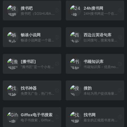
搜书吧
24h搜书网
搜书吧（SOSHUBA.COM）- 专业的图书搜索网站，本站汇总几十家网站数据，提供电子书，纸质图书，文学小说，期刊文献等在线搜索，为您提供便捷的电子书搜索体验!
24H搜书网是一个在线图书搜索平台，提供丰富多样的图书资源，旨在为用户提供便捷、高效的搜索体验。
畅读小说网
西边云英语句库
畅读小说网是一个最新小说免费下载，热门小说在线观看，最新上线不要钱的小说下载，最新小说大全,为广大小说爱好者提供不花钱的小说素材交流分享的平台。
以词搜句，搜索海量句子
[搬书匠]
书籍知识库
“搬书匠”是一个小有名气的搬运工神站，站内的资源主要源于站长收集分享而来的各种“编程语言”、“软件开发”等书籍，可以说站长是一名优秀的大自然的搬运工。
书籍知识库 - 优质mobi,azw3,TXT,PDF,epub格式电子书分享站
找书神器
搜韵
免费无广告，热门书都有，追更方便。
本站为用户提供海量诗词类资料，以及强大的诗词辅助创作工具
Giffox电子书搜索
找书网
电子书搜索，Giffox 出品!在这里发现更多开放存取的好书.尊重版权，请勿使用和传播盗版书籍。
最全的正规图书查询、电子书搜索下载平台！