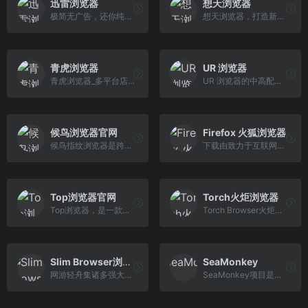
迅雷浏览器
想天浏览器
极简无广告，还你纯粹。聚合搜索引擎，搜你所想。强大播放器，一键畅播。迅雷浏览器全新登场！
想天浏览器，打造新概念浏览器，有趣，高效的次时代浏览器。
青虎浏览器
UR 浏览器
青虎浏览器_多平台店铺多开，专注电商插件工具浏览器官方下载
UR 浏览器的中高配置文件将自动阻止烦人和破坏性广告，如弹出窗口、视频广告和横幅广告。有时，您可能会看到一些不会造成干扰的广告。这些广告有助于支持和鼓励 内容创作者。当然，您也可以通过在浏览器设置中或直接在入职中关闭“可接受的广告”功能来选择阻止这些广告。
候鸟浏览器官网
Firefox 火狐浏览器
候鸟指纹浏览器是跨境电商领域的防关联超级工具软件，完美代替VPS系统、虚拟机、模拟器、云手机、一键新机等传统的小号多开软件
下载由致力于互联网健康与隐私保护的非营利组织 Mozilla 全力开发的浏览器 — Firefox。Windows、Mac、Linux、Android、与 iOS 版皆可免费下载。
Top浏览器官网
Torch火炬浏览器
Top浏览器，是一款安全、极简Android浏览器，原创订阅功能，目标实现互联网任何可持续更新信息的订阅。无广告、无推送、无新闻，还原浏览器本质。广告拦截、阅读模式、嗅探下载，带来更好上网体验。
Torch Browser火炬浏览器是一款基于Chrome修改的，集网页浏览、视频下载、BT客户端、社交分享等功能于一体的全新浏览器。
Slim Browser浏览器
SeaMonkey
网游轻舟集诸多强大功能于一身，致力成为Windows平台最快最好用的浏览器，给您开始全新的冲浪体验!
SeaMonkey项目是开发SeaMonkey的社区努力 互联网应用程序套件（见下文）。 这样的软件套件以前由Netscape和Mozilla流行， SeaMonkey项目继续开发和提供高质量的 更新 到这个概念。包含互联网浏览器、电子邮件和新闻组客户端 包含网络提要阅读器，HTML编辑器，IRC聊天和Web开发 工具，SeaMonkey肯定会吸引高级用户，Web开发人员和 企业用户。