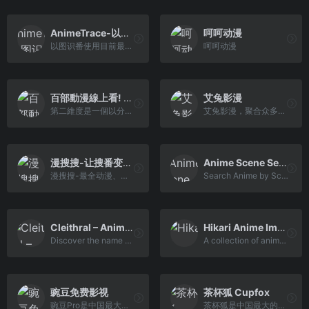
AnimeTrace-以图识番-在线AI识番引擎|日漫识别|动漫查询|动漫基因库
呵呵动漫
以图识番使用目前最先进的AI算法,致力于将通过图片找番的成本降到最低，速度提升显著。网站提供多种可能性来最大程度的找到正确的番，本功能同样可适用于寻找人物CP。
呵呵动漫
百部動漫線上看! 秒播不卡!! – 第二維度
艾兔影漫
第二維度是一個以分享字幕組作品為主的動漫資源平台，上百部720p/1080p高清動畫，秒播不卡頓！現在申請加入會員後還可使用BTSync挂機同步下載的服務，或者直接點擊Google Drive, OneDrive等雲端網盤鏈接來下載動漫。
艾兔影漫，聚合众多站点资源
漫搜搜-让搜番变得更简单~
Anime Scene Search Engine – trace.moe
漫搜搜-最全动漫、番剧高清搜索，想搜就搜想看就看~
Search Anime by ScreenShot. Lookup the exact moment and the episode.
Cleithral – Anime Search by Image, GIF, or Video
Hikari Anime Image Search
Discover the name of any anime from a picture, video, or GIF with our advanced recognition tool. Quickly and accurately identify your favorite anime characters and scenes with ease. Try it now!
A collection of anime image...
豌豆免费影视
茶杯狐 Cupfox
豌豆Pro是中国最大的影视资源聚合搜索引擎，实时聚合全网优质影视资源，同时支持在线、下载和字幕。电影、电视剧、动漫、综艺、记录片应有尽有。
茶杯狐是中国最大的影视资源聚合搜索引擎，实时聚合全网优质影视资源，同时支持在线、下载和字幕。电影、电视剧、动漫、综艺应有尽有。