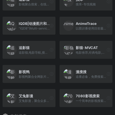
影视聚合搜索，在线随心看！追影猫最新地址发布页（zhuiyingmao.vip），汇集全球最全电影、电视剧、综艺、动漫、纪录片等影视资源站点！
搜库-专找视频
IQDB|动漫图片和壁纸搜索引擎
AnimeTrace
“IQDB”(Multi-service image search)是一个支持多平台站点的动漫、漫画、游戏壁纸搜索引擎，也可以说是以图搜图的网站，支持从文件上传或者输入图片URL地址来搜索，支持忽略颜色，支持的文件类型为jpeg、png、gif。
以图识番使用目前最先进的AI算法,致力于将通过图片找番的成本降到最低，速度提升显著。网站提供多种可能性来最大程度的找到正确的番，本功能同样可适 用于寻找人物CP。
追影猫
影猫· MVCAT
追影猫,电影导航,搜电影,聚合影视搜索,电影搜索,电影下载,在线观看,在线影视,蓝光电影,影视搜索,无广告影视
电影推荐,经典电影,好看电影,好电影,必看电影,电影网,影猫,影音猫
影视鸭
漫搜搜
影视鸭聚合全网影片，影视鸭每天搜集互联网最新电影和电视剧，为广大用户免费提供无广告在线观看电影和电视剧服务，及时收录最新、最热、最全的电影大片,高清正版免费看。
追番必备，免费搜索在线观看
艾兔影漫
7080影视搜索
艾兔影漫，聚合众多站点资源...
一个简单的影视搜索-7080影视搜索