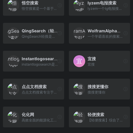
悟空搜索
lyzem电报搜索
悟空搜索是一个基于搜索引擎技术的免费流行和快速发展的b2b网络推广平台。专门收录世界各地、各个行业的网址资源，按照不同主题分类，放在相应目录中。
lyzem一个tg电报搜索引擎
QingSearch（轻搜搜索引擎）
WolframAlpha（数学搜索引擎）
QingSearch轻搜是一个尊重用户隐私的搜索引擎。轻搜没有Cookie；不收集用户任何个人信息；不传播用户任何个人信息；不追踪用户搜索历史数据。
一个学霸喜欢的搜索引擎，可以搜索数学公式等数学内容...
Instantlogosearch|在线logo搜索网
宜搜
instantlogosearch是国外一个专门提供标识Logo设计图标搜索的酷站
宜搜
点点文档搜索
搜搜更懂你
点点文档搜索专注于提供在线工具应用，该搜索引擎提供专业文档搜索。聚合各大搜索引擎的结果并通过智能算法呈现给您，欢迎光临。
搜搜更懂你
化化网
轻便搜索
高效全面的能源化工垂直搜索引擎,致力于为能源化工行业提供产品供应、产品求购、行业新闻、产品百科、公司黄页等精准搜索服务,为您带来前所未有的搜索体验！
【轻便搜索】综合了网页、新闻、购物、电影、小说、游戏、软件、百度云资源、网盘资源、百度网盘搜索、图片搜索、BT番号搜索神器、磁力搜索引擎，种子搜索网站。综合搜索功能，以轻便快捷实用为宗旨，力求打造最权威的新一代综合搜索引擎。