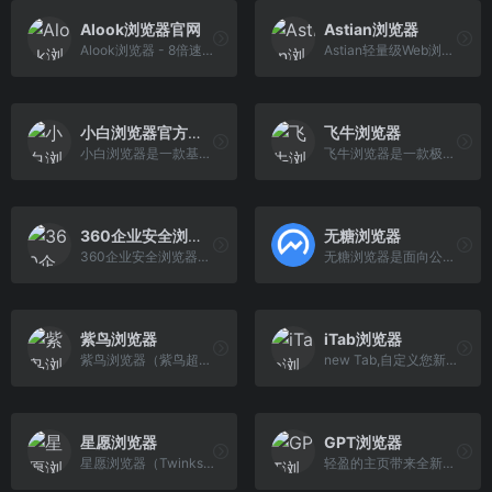
Alook浏览器官网
Astian浏览器
Alook浏览器 - 8倍速是保定乐活网络科技有限公司研发的极简且强大的安卓/iOS网络浏览器。Alook浏览器致力于成为移动端最佳浏览器。保定乐活网络科技有限公司拥有Alook浏览器完全的知识产权和商标权，盗版必究。
Astian轻量级Web浏览器，操作系统，云中的文件存储，日历，图库和其他工具，旨在提高生产力和日常使用，并具有最大的隐私性。
小白浏览器官方网站
飞牛浏览器
小白浏览器是一款基于小白AI 4.0和Chrome内核的智能、高速、隐私安全的浏览器。它运用了新一代媲美GPT4.0的AI技术，打造了具象智慧体的AI智能桌宠。通过集成便捷的AI工具集，它能够快速找到资料、工具、翻译和解答问题。作为办公中不可或缺的智能伙伴，它还提供了PDF、Word、PPT等多种文件一键转化的能力。此外，通过小白浏览器，用户还可以享受P2P下载和获取新闻资讯等优秀的浏览器能力。
飞牛浏览器是一款极速安全的浏览器,启动快,无卡顿,稳定性强,占用系统资源小的显著特点,兼容您的各种网页,最新的Chrome内核,给您带来一个秒开网页,为用户呈现崭新浏览体验.
360企业安全浏览器
无糖浏览器
360企业安全浏览器，AI+安全双重赋能，助力企业数智化转型
无糖浏览器是面向公安民警开发的专用浏览器，可实现对网站、IP、手机APP、人员、通话、银行卡、互联网数据等多维度的侦查支撑，为基层侦查人员办案赋能。
紫鸟浏览器
iTab浏览器
紫鸟浏览器（紫鸟超级浏览器）是由福建紫讯信息科技有限公司潜心研发的首款跨境用户专属浏览器。基于全世界最流行的Chromium内核深度开发，数百项优化全面提升网页浏览速度；基于“云安全”理念，打造开放平台；深度整合跨境生态核心媒体、工具、流量资源，一站式解决跨境用户跨境访问的烦恼。紫鸟浏览器集资讯大全，工具大全，特权大全三大功能为一体， 让你跨境访问，不必找来找去。
new Tab,自定义您新标签页上的网站和壁纸以及搜索引擎,创建和编辑属于您自己的浏览器标签页,精美日历、炫酷天气、每日头条、海量壁纸、常用网址随心订制
星愿浏览器
GPT浏览器
星愿浏览器（Twinkstar Browser），完美兼容Chrome插件，个性化界面，漫画阅读模式，漫画搜索，购物搜索，全网比价，视频下载，视频弹窗，鼠标手势，超级拖拽， 多线程高速下载等等，是一款方便，可靠，简洁的浏览器
轻盈的主页带来全新体验，没有首页广告、桌面弹窗广告。GPT浏览器更高的安全性能够防止主页篡和杜绝“捆绑全家桶”，给你更加纯净高效的浏览器。