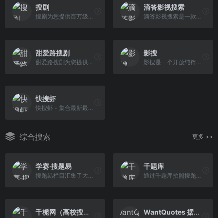
搜剧
滴答影视搜索
搜剧为您提供百万级影视资源的免费分享，专注于打造顶尖的影视搜索引擎，让您畅享影视资源无忧。
滴答影视搜索是一款全能影视搜索引擎，帮你找到最新影视资源，提供免费影视搜索与在线播放。
甜爱路搜剧
影搜
甜爱路搜剧为您提供百万级影视资源的免费分享，专注于打造顶尖的影视搜索引擎，让您畅享影视资源无忧。
影搜是一个开放纯粹的资源搜索平台，汇集了阿里云盘、百度云盘、夸克云盘、迅雷云盘四大资源，免费、免登录、无广告，专注于云盘资源搜索，方便、迅速、丝滑、流畅、高效。
快搜虾
快搜虾 - 集合最新最热短剧与海量影视作品的专业搜索引擎，更涵盖各行各业优质资源，一站式满足用户对短剧、电影、电视剧及各类专业信息的需求。快速 、精准、全面，让寻找资源变得轻松简单，赶快登录kuaisouxia.com，发现更多意想不到的精彩内容！
综合搜索
更多 >>
学赛·搜题易
千题库
搜题易栏目汇集了大学本科、大学专科、远程教育等各种学历类考试的试题及答案，是专业的学历类试题答案库，高效的解决您的做题、做作业、考试没答案的难题
通过千题库拍照搜题，语音搜题，找答案, 让你的问题得到精准的解答
千栀网（高校搜索）
WantQuotes 据意查句