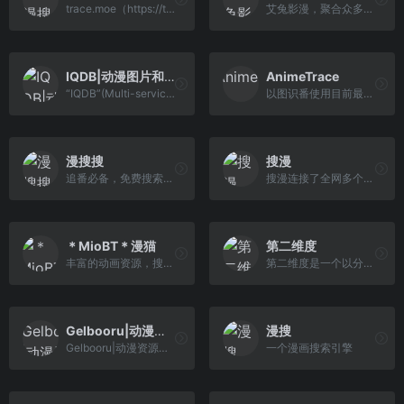
trace.moe（https://trace.moe/）是一款动画搜索引擎，可以用一张截图找到动画及其出处。
艾兔影漫，聚合众多站点资源...
IQDB|动漫图片和壁纸搜索引擎
AnimeTrace
“IQDB”(Multi-service image search)是一个支持多平台站点的动漫、漫画、游戏壁纸搜索引擎，也可以说是以图搜图的网站，支持从文件上传或者输入图片URL地址来搜索，支持忽略颜色，支持的文件类型为jpeg、png、gif。
以图识番使用目前最先进的AI算法,致力于将通过图片找番的成本降到最低，速度提升显著。网站提供多种可能性来最大程度的找到正确的番，本功能同样可适 用于寻找人物CP。
漫搜搜
搜漫
追番必备，免费搜索在线观看
搜漫连接了全网多个资源丰富的漫画源，为漫画爱好者提供最新最全的漫画资源搜索服务，带你享受一站式看遍全网漫画的极致体验。
＊MioBT＊漫猫
第二维度
丰富的动画资源，搜最新动画最佳
第二维度是一个以分享字幕组作品为主的动漫资源平台，上百部720p/1080p高清动画，秒播不卡顿！现在申请加入会员后还可使用BTSync挂机同步下载的服务，或者直接点击Google Drive，OneDrive等云端网盘连接来下载动漫。
Gelbooru|动漫资源搜索引擎
漫搜
Gelbooru|动漫资源搜索引擎
一个漫画搜索引擎