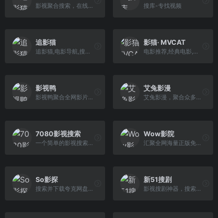
影视聚合搜索，在线随心看！追影猫最新地址发布页（zhuiyingmao.vip），汇集全球最全电影、电视剧、综艺、动漫、纪录片等影视资源站点！
搜库-专找视频
追影猫
影猫· MVCAT
追影猫,电影导航,搜电影,聚合影视搜索,电影搜索,电影下载,在线观看,在线影视,蓝光电影,影视搜索,无广告影视
电影推荐,经典电影,好看电影,好电影,必看电影,电影网,影猫,影音猫
影视鸭
艾兔影漫
影视鸭聚合全网影片，影视鸭每天搜集互联网最新电影和电视剧，为广大用户免费提供无广告在线观看电影和电视剧服务，及时收录最新、最热、最全的电影大片,高清正版免费看。
艾兔影漫，聚合众多站点资源...
7080影视搜索
Wow影院
一个简单的影视搜索-7080影视搜索
汇聚全网海量正版免费电影资源,提供免费高清的热门电影观看体验。随时随地在线观看2024最新院线大片、豆瓣高分影片和热门电影排行榜,轻松找到你喜欢的免费电影,一站
So影探
新51搜剧
搜索并下载夸克网盘资源，提供1080P/4K高清版本，每日更新最新电影、电视剧、动漫、短剧、综艺资源，支持网盘链接直达下载。
影视搜剧神器，搜索即可看！