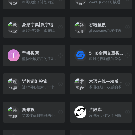
本网收集了计划内招生的千所高校招生计划，招生简章，历年录取分数线，招生专业介绍等志愿填报相关信息，更有学长学姐的及过来人对学校的真实评价，助你填个好志愿，上个好学校，录个好专业！
WantQuotes可以通过描述的意思来查找名句，包括名人名言、古诗词和文言文名句、谚语俗语歇后语等。WantQuotes基于最先进的人工智能算法实现，由清华大学自然语言处理实验室出品。
象形字典|汉字结构查询网
谷粉搜搜
象形字典是一部在线版的汉字学习辞典，内容并非仅针对象形字，而是广博地搜罗各类汉字，提供字头信息、字形演变、造字解说等等，还有引申用法及分类词汇，让你耳目一新、豁然开朗的在线汉语字典：象形依据，理性解说;古老汉字，深度激活。
gfsoso.me,九尾搜索：由谷粉搜搜团队开发，主要提供网页、学术文献、图片搜索，致力于打造一个有用，干净的搜索引擎。
千帆搜索
5118全网文章搜索采集
坚持做最好用的 TG（Telegram）资源搜索引擎，服务你我他，深藏功与名！
即时将搜狗微信公众号文章,头条号,知乎,百家号搜索结果整合一个列表,让用户快速收集文章素材,支持导出
近邻词汇检索
术语在线—权威的术语知识服务平台
近邻词汇检索，一个能够查找近似短语和相关术语的工具。支持检索成语、诗歌流行语。多种姿势夸人、写文助手、文案灵感。
术语在线—权威的术语知识服务平台
笑来搜
片段库
笑来搜章和书籍的小聚合
片段库，搜罗全网视频片段，ChatGPT推荐。