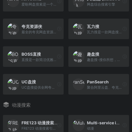
爱盼网盘搜索是一个强大的网盘资源搜索引擎，提供海量影视、音乐、电子书等资源的搜索服务。快速、精准、便捷地找到您需要的资源。
网盘综合搜索引擎
夸克资源侠
瓦力搜
最全的夸克网盘资源搜索引擎
瓦力搜是一款网盘搜索引擎，支持百度网盘、阿里云盘、夸克网盘等网盘资源的搜索引擎。
BOSS直搜
趣盘搜
直搜是一款简洁优雅的夸克网盘搜索引擎，页面清爽，资源全面，支持影视、短剧、综艺、动漫等夸克网盘资源搜索。只需输入关键词，即可快速找到相关夸克网盘资源。
趣盘搜-搜你所想，支持百度网盘、夸克网盘、阿里云盘、磁力链接（BT种子）等资源搜索，每天更新收录，资源应有尽有，影视、电影、电子书、小说、美图、课程资料 等等，等你来搜！
UC盘搜
PanSearch
UC盘搜提供全网夸克网盘资源的搜索服务，站长每天会更新不少于1000个资源，包括但不限于影视、小说，短剧，电视剧，我们还提供热门短剧资源
聚合阿里云盘、夸克网盘、迅雷网盘和百度网盘的网盘资源搜索引擎
动漫搜索
FRE123 动漫搜索引擎
Multi-service image search
FRE123 动漫搜索引擎为您提供各类动漫番剧在线观看下载资源，追番找动漫必备工具，还为您提供最新番剧时间表，直接搜索关键词即可找到对应的漫画番剧播放源。
动漫