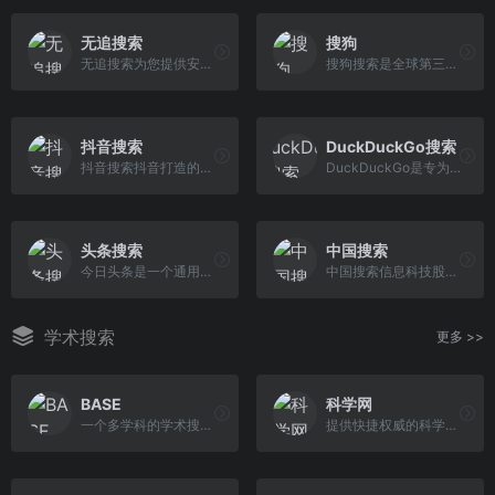
无追搜索
搜狗
无追搜索为您提供安心的隐私...
搜狗搜索是全球第三代互动式搜索引擎，支持微信公众号和文章搜索、知乎搜索、英文搜索及翻译等，通过自主研发的人工智能算法为用户提供专业、精准、便捷的搜索服务。
抖音搜索
DuckDuckGo搜索
抖音搜索抖音打造的内容搜索...
DuckDuckGo是专为私人在线浏览而开发的搜索引擎。与其他搜索引擎不同，DuckDuckGo声称它不存储用户的个人信息
头条搜索
中国搜索
今日头条是一个通用信息平台...
中国搜索信息科技股份有限公司由中央七大新闻媒体——人民日报、新华社、中央电视台、光明日报、经济日报、中国日报和中新社联手创办。中国搜索拥有良好的政府关系、广泛的社会关系、丰富的原创新闻信息资源和国家权威搜索引擎的品质品牌，具有巨大的发展潜力。中国搜索坚持“以服务国家和社会为己任，以满足用户需求为追求”作为发展理念，致力于为社会公 众提供权威、丰富、便捷的搜索产品和应用服务。
学术搜索
更多 >>
BASE
科学网
一个多学科的学术搜索引擎，提供对全球异构学术资源的集成检索服务
提供快捷权威的科学新闻报道，丰富实用的科学信息服务以及交流互动的网络平台