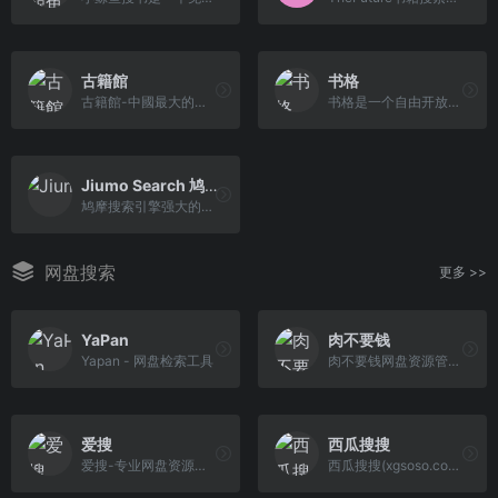
古籍館
书格
古籍館-中國最大的古籍圖書館
书格是一个自由开放的在线古籍图书馆。致力于开放式分享、介绍、推荐有价值的古籍善本，并鼓励将文化艺术作品数字化归档。
Jiumo Search 鸠摩搜索
鸠摩搜索引擎强大的电子书搜索
网盘搜索
更多 >>
YaPan
肉不要钱
Yapan - 网盘检索工具
肉不要钱网盘资源管理系统，支持百度网盘、阿里云盘、夸克云盘等网盘资源的全文检索。
爱搜
西瓜搜搜
爱搜-专业网盘资源搜索引擎，专注于收录全网云盘资源，支持百度网盘、阿里云盘、夸克云盘、迅雷云盘等网盘资源的全文检索。实时更新，海量资源。您想要的这里都有！
西瓜搜搜(xgsoso.com)是专业的百度云搜索引擎，上亿级的百度云资源下载，最实用的百度云搜索引擎，名副其实的超级网盘搜索神器!，实时收录百度云、百度网盘等资 源，每天更新各类高清电影、视频、种子、小说等网盘资源，百度网盘搜索及百度云资源搜索就来西瓜搜搜！