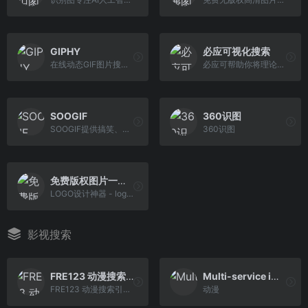
GIPHY
必应可视化搜索
在线动态GIF图片搜索引擎，提供高质量动图GIF素材下载
必应可帮助你将理论付诸实践，使得搜索更加方便快捷，从而达到事半功倍的效果。
SOOGIF
360识图
SOOGIF提供搞笑、表情、美女、明星、热门事件GIF动图全搜索，GIF工具支持视频转GIF、图片合成GIF、GIF压缩、GIF编辑、GIF裁剪、在线录屏等功能。是QQ、微信斗图 神器，微信公众号、微博、新媒体编辑GIF动图素材库，好玩的GIF出处发源地。
360识图
免费版权图片一键搜索!
LOGO设计神器 - logo在线设计生成器，免费在线生成公司logo设计！
影视搜索
FRE123 动漫搜索引擎
Multi-service image search
FRE123 动漫搜索引擎为您提供各类动漫番剧在线观看下载资源，追番找动漫必备工具，还为您提供最新番剧时间表，直接搜索关键词即可找到对应的漫画番剧播放源。
动漫