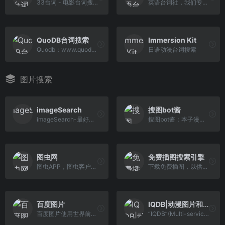
33台词 - 电影台词搜索引擎
英语台词社，我们专注于为英语爱好者提供英文电影和电视剧的完整台词，目前我们已经搜集了超过54000部电影，4000部电视剧超过110000集电视的完整台词 ，所有电影的台词都可以下载pdf文件。看电影学英语越来越流行，
QuoDB台词搜索
Immersion Kit
Quodb：www.quodb.com，老牌站点了，只能用英文进行搜索，内容丰富，搜美剧台词啥的特别好使。
日语动漫台词搜索
图片搜索
imageSearch
搜图bot酱
imageSearch-最好用的以图搜图聚合站
搜图bot酱：本子漫画以图搜图找出处 识别率高不管是影视还是漫画，找出处的主要工具都是搜索引擎
图虫网
免费插图搜索引擎
图虫APP，图虫客户端，图虫APP下载，图虫网，图虫网是800多万摄影师入驻的优质摄影图片分享社区，下属纪实、风光、人像、生态、黑白、器材、佳能、尼康、宾得等 几十个专业摄影社区。海量的照片、相册和图博全部由摄影师共同管理和维护。
下载免费插图，以供个人和商业使用。从 280,000 多个徽标、图标、横幅、背景、剪影、元素等高品质 AI、EPS、SVG 和 CDR 文件中进行挑选
百度图片
IQDB|动漫图片和壁纸搜索引擎
百度图片使用世界前沿的人工智能技术，为用户甄选海量的高清美图，用更流畅、更快捷、更精准的搜索体验，带你去发现多彩的世界。
“IQDB”(Multi-service image search)是一个支持多平台站点的动漫、漫画、游戏壁纸搜索引擎，也可以说是以图搜图的网站，支持从文件上传或者输入图片URL地址来搜 索，支持忽略颜色，支持的文件类型为jpeg、png、gif。