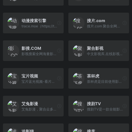
动漫搜索引擎
搜片.com
trace.moe（https://trace.moe/）是一款动画搜索引擎，可以用一张截图找到动画及其出处。
搜片.com 聚合全网影片，你想看的全都找得到！每天搜集最新电影、电视剧、在线观看网址、蓝光高清正版免费看！
影搜.COM
聚合影视
影视搜索全网海量影片数据
中文影视库,在线影视搜索系统,，聚合影视搜索引擎，就在juheyingshi.com
宝片视频
茶杯虎
宝片蓝光视频-看片自由
茶杯虎是目前使用影视搜索第二代引擎，通过电影名、演员、导演、电视剧、动漫等关键词进行搜索，直达电影资源站，与茶杯狐,51搜剧,电影淘淘,电影狗等 搜索不同的是增加了影视评论以及剧情详细介绍，未来会增加影视分集剧情，让电影搜索类更高效、更便捷、更精准！
艾兔影漫
搜剧TV
艾兔影漫，聚合众多站点资源...
搜剧TV是一款全能影视搜索引擎,为网友提供免费在线影视播放,给您全新的“悦享品质”在线观看体验。
追影猫
搜库