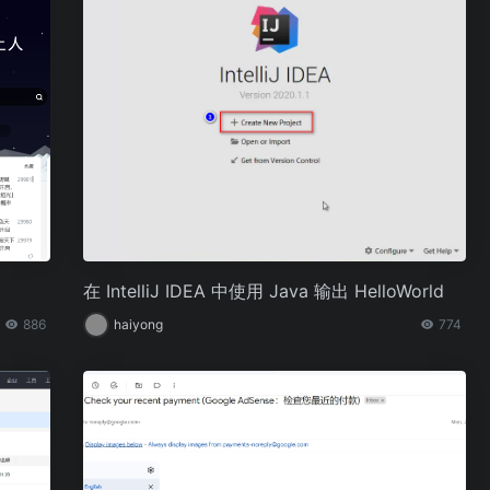
在 IntelliJ IDEA 中使用 Java 输出 HelloWorld
886
haiyong
774