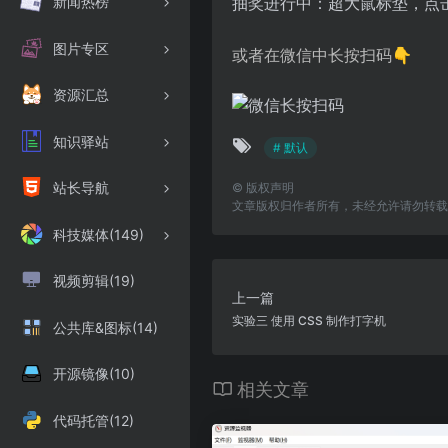
新闻热榜
抽奖进行中：超大鼠标垫，点
图片专区
或者在微信中长按扫码👇
资源汇总
知识驿站
# 默认
站长导航
©
版权声明
文章版权归作者所有，未经允许请勿转载
科技媒体(149)
视频剪辑(19)
上一篇
实验三 使用 CSS 制作打字机
公共库&图标(14)
开源镜像(10)
相关文章
代码托管(12)