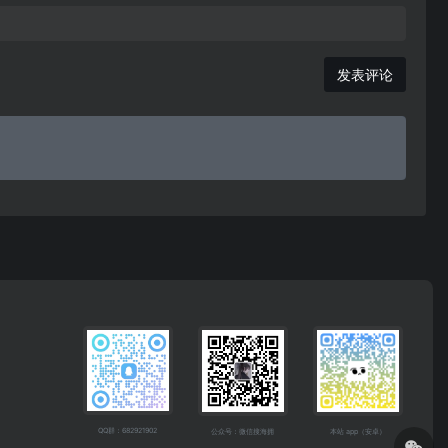
发表评论
QQ群：682921902
公众号：微信搜海拥
本站 app（安卓）