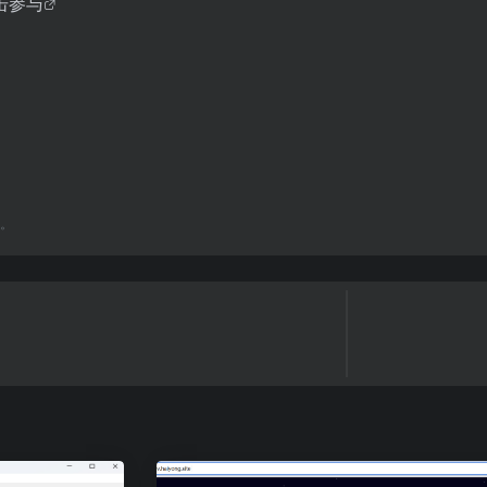
击参与
。