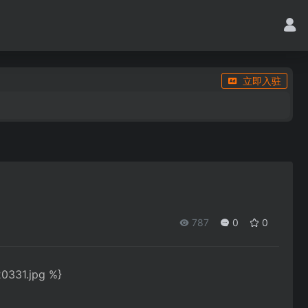
立即入驻
787
0
0
20331.jpg %}