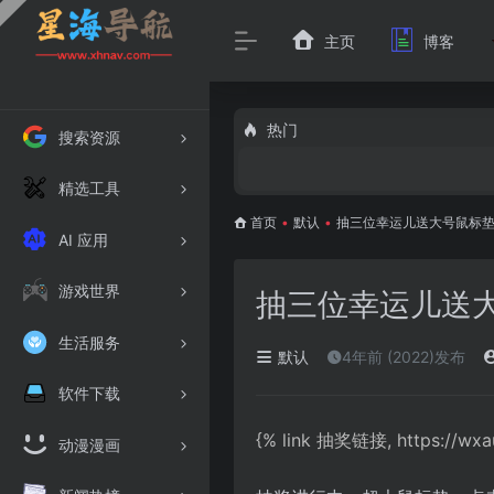
主页
博客
热门
搜索资源
精选工具
首页
•
默认
•
抽三位幸运儿送大号鼠标垫(3
AI 应用
游戏世界
抽三位幸运儿送大号
生活服务
默认
4年前 (2022)发布
软件下载
{% link 抽奖链接, https://wxau
动漫漫画