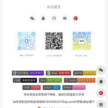
站点提交
QQ群：682921902
公众号：微信搜海拥
本站 app（安卓）
本站资源全部来源于网络，版权归原版权方所有
如有侵犯您的权益请致邮1836360247#qq.com(#替换成@)撤下