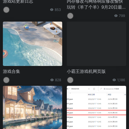
游戏站更新日志
内存修改与网络响应修改愉快
玩转《羊了个羊》9月20日最
853
新教程(转载)
799
游戏合集
小霸王游戏机网页版
828
1,186