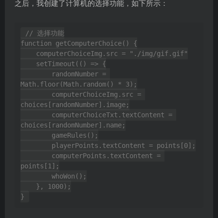
之后，我创建了计算机的选择功能，如下所示：
// 选择功能

function getComputerChoice() {

    computerChoiceImg.src = "./img/gif.gif"

    setTimeout(() => {

        randomNumber = 
Math.floor(Math.random() * 3);

        computerChoiceImg.src = 
choices[randomNumber].image;

        computerChoiceTxt.textContent = 
choices[randomNumber].name;

        gameRules();

        playerPoints.textContent = points[0];

        computerPoints.textContent = 
points[1];

        whoWon();

    }, 1000);
