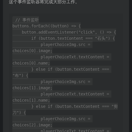
这个事件监听器将完成大部分工作。
// 事件监听

buttons.forEach((button) => {

    button.addEventListener("click", () => {

        if (button.textContent === "石头") {

            playerChoiceImg.src = 
choices[0].image;

            playerChoiceTxt.textContent = 
choices[0].name;

        } else if (button.textContent === 
"布") {

            playerChoiceImg.src = 
choices[1].image;

            playerChoiceTxt.textContent = 
choices[1].name;

        } else if (button.textContent === "剪
刀") {

            playerChoiceImg.src = 
choices[2].image;

            playerChoiceTxt.textContent = 