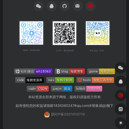
QQ群：682921902
公众号：微信搜海拥
本站 app（安卓）
本站资源全部来源于网络，版权归原版权方所有
如有侵犯您的权益请致邮1836360247#qq.com(#替换成@)撤下
皖ICP备2021010710