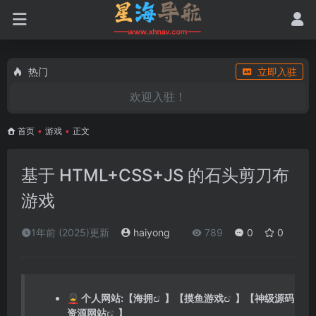
热门
立即入驻
欢迎入驻！
首页
•
游戏
•
正文
基于 HTML+CSS+JS 的石头剪刀布
游戏
1年前 (2025)更新
haiyong
789
0
0
💂 个人网站:【
海拥
】【
摸鱼游戏
】【
神级源码
资源网站
】