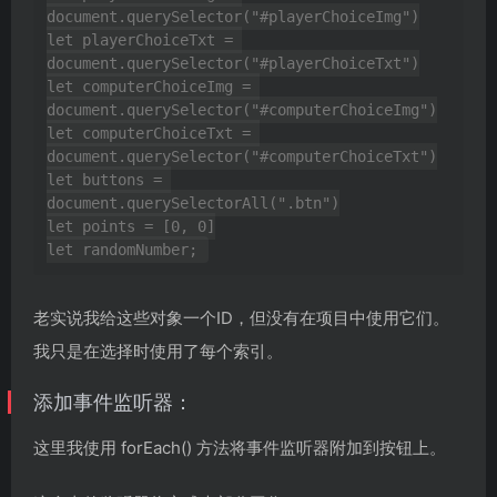
document.querySelector("#playerChoiceImg")

let playerChoiceTxt = 
document.querySelector("#playerChoiceTxt")

let computerChoiceImg = 
document.querySelector("#computerChoiceImg")

let computerChoiceTxt = 
document.querySelector("#computerChoiceTxt")

let buttons = 
document.querySelectorAll(".btn")

let points = [0, 0]

老实说我给这些对象一个ID，但没有在项目中使用它们。
我只是在选择时使用了每个索引。
添加事件监听器：
这里我使用 forEach() 方法将事件监听器附加到按钮上。