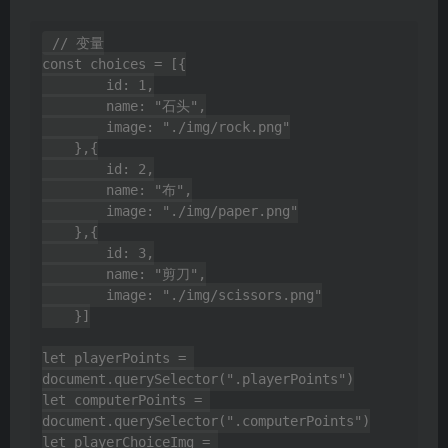
// 变量

const choices = [{

        id: 1,

        name: "石头",

        image: "./img/rock.png"

    },{

        id: 2,

        name: "布",

        image: "./img/paper.png"

    },{

        id: 3,

        name: "剪刀",

        image: "./img/scissors.png"

    }]

let playerPoints = 
document.querySelector(".playerPoints")

let computerPoints = 
document.querySelector(".computerPoints")

let playerChoiceImg = 