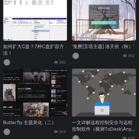
如何扩大C盘？7种C盘扩容方
‘免费[宝塔主题] 洛天依（秋）’
法！
862
892
Butterfly 主题美化（二）
一文详解远程控制安全与远程
控制软件（横测ToDesk\AnyD
845
esk\向日葵）
838