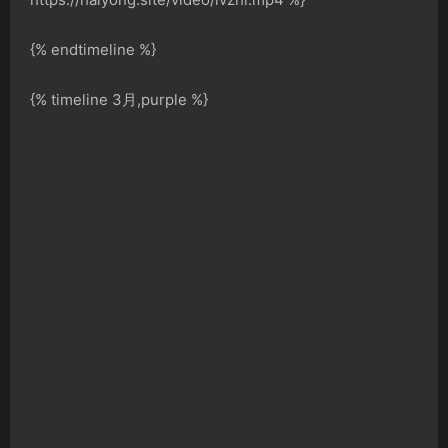
{% endtimeline %}
{% timeline 3月,purple %}