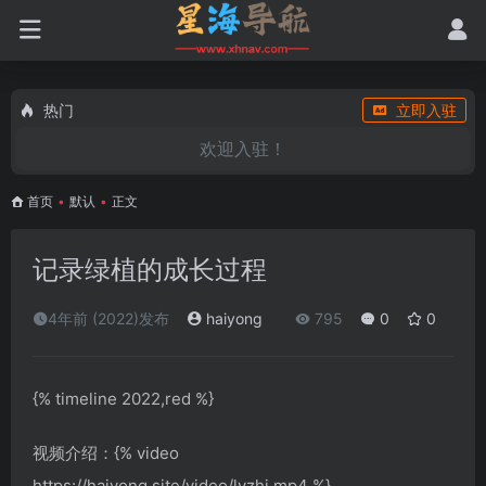
热门
立即入驻
欢迎入驻！
首页
•
默认
•
正文
记录绿植的成长过程
4年前 (2022)发布
haiyong
795
0
0
{% timeline 2022,red %}
视频介绍：{% video
https://haiyong.site/video/lvzhi.mp4 %}