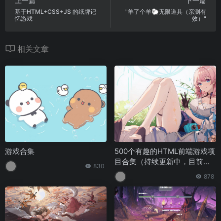
上一篇
下一篇
基于HTML+CSS+JS 的纸牌记
"羊了个羊🐑无限道具（亲测有
忆游戏
效）"
相关文章
游戏合集
500个有趣的HTML前端游戏项
目合集（持续更新中，目前已
830
上线200+游戏）
878