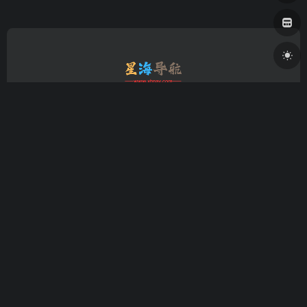
星海导航(xhnav.com) | 极简高效的现代导航站，聚合
10000+精选资源。智能分类涵盖编程工具、设计素材、学习平
台及影视音乐游戏等休闲娱乐站点，支持多引擎搜索与生产力
工具集成，学生/职场人士的上网首选。
摸鱼游戏
关于我们
站点博客
隐私政策
站点提交