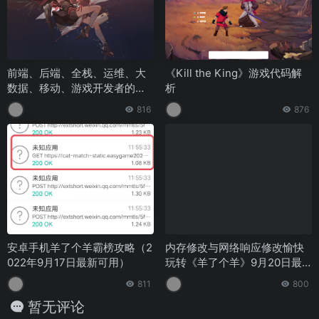
前端、后端、全栈、运维、大
《Kill the King》游戏代码解
数据、移动、游戏开发者的终
析
极指南
816
876
安卓手机羊了个羊霸榜攻略（2
内存修改与网络响应修改愉快
022年9月17日最新可用）
玩转《羊了个羊》9月20日最
新教程(转载)
811
800
暂无评论