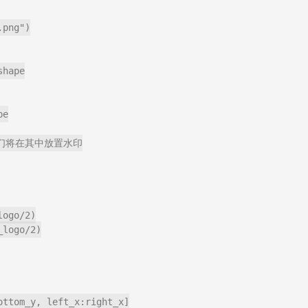
png")

hape

e

们将在其中放置水印

ogo/2)

logo/2)

ttom_y, left_x:right_x]
