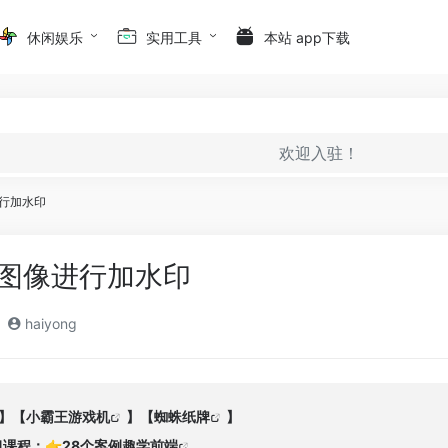
休闲娱乐
实用工具
本站 app下载
欢迎入驻！
进行加水印
 对图像进行加水印
haiyong
】【
小霸王游戏机
】【
蜘蛛纸牌
】
习课程：👉
28个案例趣学前端