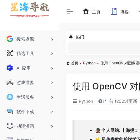
主页
博客
热门
搜索资源
精选工具
首页
•
Python
•
使用 OpenCV 对图像
AI 应用
游戏世界
使用 OpenCV
生活服务
Python
1年前 (2025)更新
软件下载
动漫漫画
💂 个人网站:【
海拥
🤟 风趣幽默的前端学