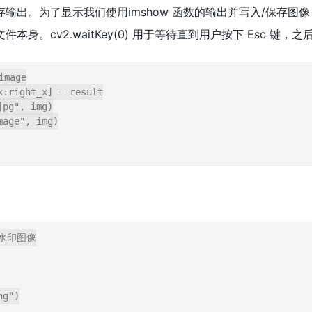
出。为了显示我们使用imshow 函数的输出并写入/保存图像，
cv2.waitKey(0) 用于等待直到用户按下 Esc 键，之后 cv2
mage

:right_x] = result

pg", img)

age", img)

的水印图像

g")
