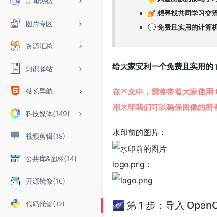
新闻热榜
💅 想寻找共同学习
图片专区
💬 免费且实用的计算
资源汇总
给大家安利一个免费且实用的 
知识驿站
站长导航
在本文中，我将带着大家使用 P
用水印我们可以确保图像的所
科技媒体(149)
水印前的图片：
视频剪辑(19)
公共库&图标(14)
logo.png：
开源镜像(10)
代码托管(12)
🌌 第 1 步：导入 Op