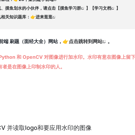
交流、摸鱼划水的小伙伴，请点击【
摸鱼学习群
】【
学习文档
】
机相关知识题库：👉
进来逛逛
前端 刷题（面经大全）网站，👉
点击跳转到网站
。
ython 和 OpenCV 对图像进行加水印。水印有意在图像
有者是在图像上印制水印的人。
enCV 并读取logo和要应用水印的图像