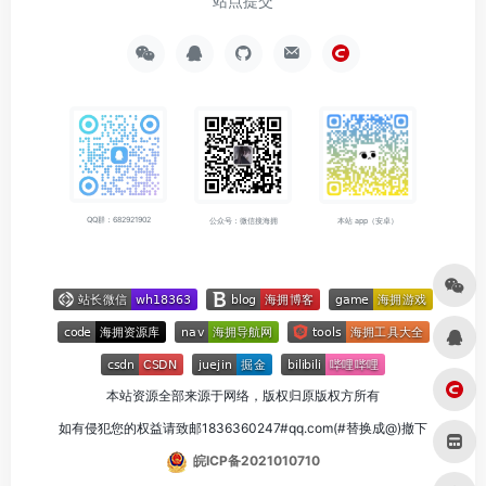
站点提交
QQ群：682921902
公众号：微信搜海拥
本站 app（安卓）
本站资源全部来源于网络，版权归原版权方所有
如有侵犯您的权益请致邮1836360247#qq.com(#替换成@)撤下
皖ICP备2021010710