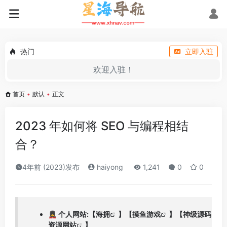
热门
立即入驻
欢迎入驻！
首页
•
默认
•
正文
2023 年如何将 SEO 与编程相结
合？
4年前 (2023)发布
haiyong
1,241
0
0
💂 个人网站:【
海拥
】【
摸鱼游戏
】【
神级源码
资源网站
】