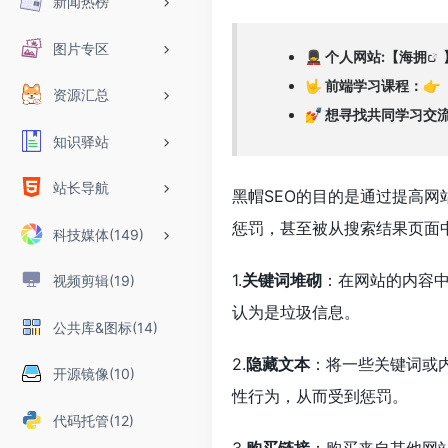
新闻热榜
图片专区
💂 个人网站:【
海拥
🤟 前端学习课程：👉
资源汇总
💅 想寻找共同学习
知识驿站
站长导航
黑帽SEO的目的是通过提高
惩罚，甚至被从搜索结果页面
科技媒体(149)
1.
关键词堆砌
：在网站的内容
视频剪辑(19)
认为是垃圾信息。
公共库&图标(14)
2.
隐藏文本
：将一些关键词或
开源镜像(10)
性行为，从而受到惩罚。
代码托管(12)