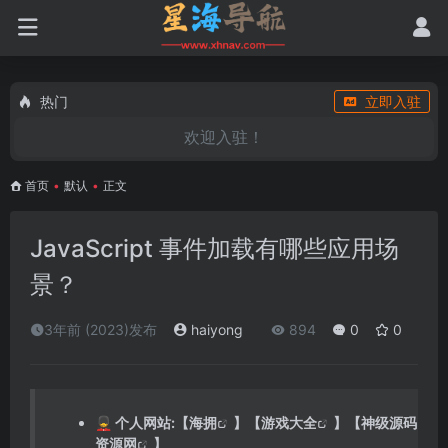
热门
立即入驻
欢迎入驻！
首页
•
默认
•
正文
JavaScript 事件加载有哪些应用场
景？
3年前 (2023)发布
haiyong
894
0
0
💂 个人网站:【
海拥
】【
游戏大全
】【
神级源码
资源网
】