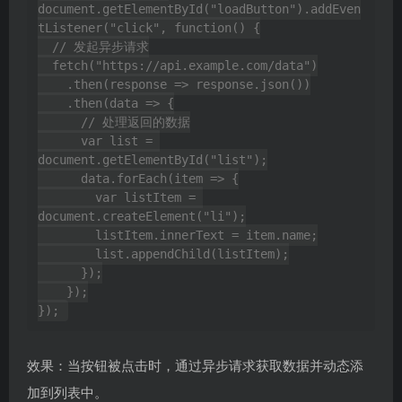
document.getElementById("loadButton").addEven
tListener("click", function() {

  // 发起异步请求

  fetch("https://api.example.com/data")

    .then(response => response.json())

    .then(data => {

      // 处理返回的数据

      var list = 
document.getElementById("list");

      data.forEach(item => {

        var listItem = 
document.createElement("li");

        listItem.innerText = item.name;

        list.appendChild(listItem);

      });

    });

效果：当按钮被点击时，通过异步请求获取数据并动态添
加到列表中。