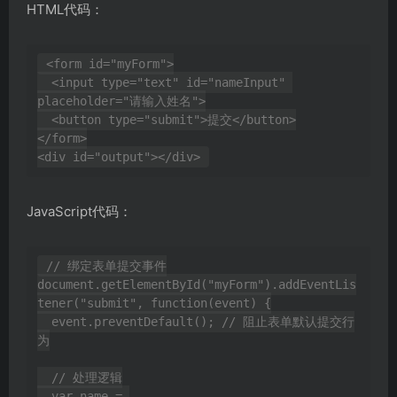
HTML代码：
<form id="myForm">

  <input type="text" id="nameInput" 
placeholder="请输入姓名">

  <button type="submit">提交</button>

</form>

JavaScript代码：
// 绑定表单提交事件

document.getElementById("myForm").addEventLis
tener("submit", function(event) {

  event.preventDefault(); // 阻止表单默认提交行
为

  // 处理逻辑

  var name = 