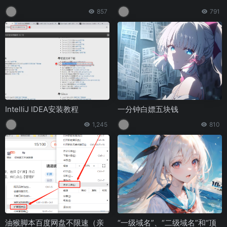
创新
857
791
IntelliJ IDEA安装教程
一分钟白嫖五块钱
1,245
810
油猴脚本百度网盘不限速（亲
“一级域名”、“二级域名”和“顶