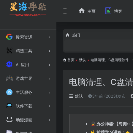
主页
博客
热门
搜索资源
精选工具
首页
•
默认
•
电脑清理、C盘清理软件 – 
AI 应用
游戏世界
电脑清理、C盘清理
生活服务
默认
3年前 (2023)发布
软件下载
动漫漫画
💂 办公神器:【
海拥
🤟 前端学习课程：👉