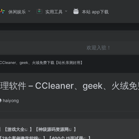
休闲娱乐
实用工具
本站 app下载
欢迎入驻！
CCleaner、geek、火绒免费下载【站长亲测好用】
软件 – CCleaner、geek、
haiyong
】【
游戏大全
】【
神级源码资源网
】
【
28个案例趣学前端
】【
400个JS面试题
】