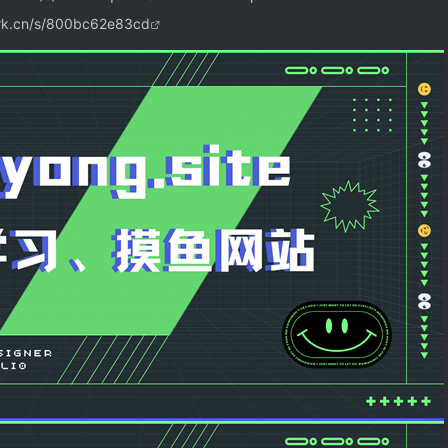
ark.cn/s/800bc62e83cd