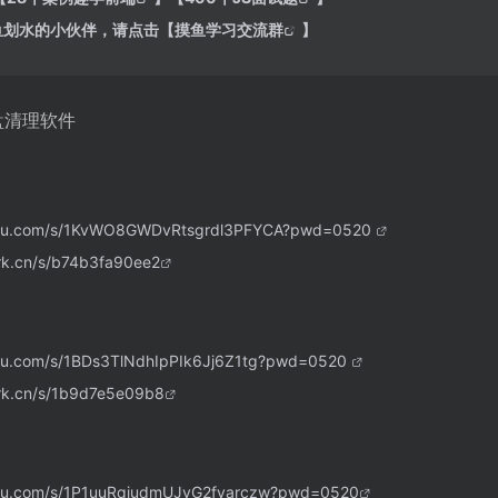
摸鱼划水的小伙伴，请点击【
摸鱼学习交流群
】
盘清理软件
aidu.com/s/1KvWO8GWDvRtsgrdl3PFYCA?pwd=0520
ark.cn/s/b74b3fa90ee2
idu.com/s/1BDs3TlNdhIpPIk6Jj6Z1tg?pwd=0520
ark.cn/s/1b9d7e5e09b8
aidu.com/s/1P1uuRqiudmUJvG2fvarczw?pwd=0520