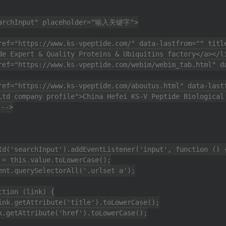
earchInput" placeholder="输入关键字">

de Expert & Quality Proteins & Ubiquitins factory</a></li
Ltd company profile">China Hefei KS-V Peptide Biological 