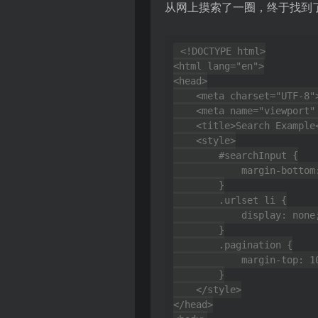
从网上摸索了一圈，终于找到了
<!DOCTYPE html>

<html lang="en">

<head>

    <meta charset="UTF-8">

    <meta name="viewport" content="width=device-width, initial-scale=1.0">

    <title>Search Example</title>

    <style>

        #searchInput {

            margin-bottom: 10px;

        }

        .urlset li {

            display: none;

        }

        .pagination {

            margin-top: 10px;

        }

    </style>

</head>
