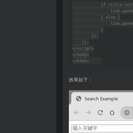
            if (title.includes(searchKeyword) || url.includes(searchKeyword)) {

                link.parentNode.style.display = 'block';

            } else {

                link.parentNode.style.display = 'none';

            }

        });

    });

</script>

</body>

效果如下：