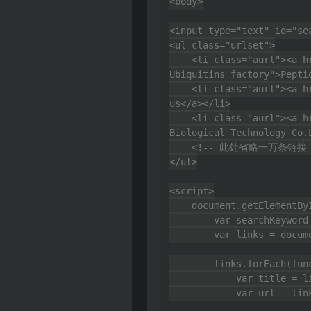
<body>

<input type="text" id="s
<ul class="urlset">

    <li class="aurl"><a href="https://www.ks-vpeptide.com/" data-lastfrom="" title="Peptide Expert &amp; Quality Proteins &amp; 
Ubiquitins factory">Pepti
    <li class="aurl"><a href="https://www.ks-vpeptide.com/webim/webim_tab.html" data-lastfrom="" title="chat with us">chat with 
us</a></li>

    <li class="aurl"><a href="https://www.ks-vpeptide.com/aboutus.html" data-lastfrom="" title="China Hefei KS-V Peptide 
Biological Technology Co.
    <!-- 此处省略一万条链接 -->

</ul>

<script>

    document.getElementById('searchInput').addEventListener('input', function () {

        var searchKeyword = this.value.toLowerCase();

        var links = document.querySelectorAll('.urlset a');

        links.forEach(function (link) {

            var title = link.getAttribute('title').toLowerCase();

            var url = link.getAttribute('href').toLowerCase();
