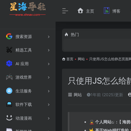
主页
博客
热门
搜索资源
精选工具
首页
•
网站
•
只使用JS怎么给静态页面
AI 应用
游戏世界
只使用JS怎么
生活服务
网站
1年前 (2025)更新
软件下载
动漫漫画
💂 个人
网站
:【
海拥
🤟 基于Web端打造的