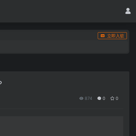
立即入驻
？
874
0
0