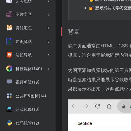
新闻热榜
💅 想寻找共同学习交
图片专区
资源汇总
背景
知识驿站
静态页面通常由HTML、CSS
抓取，适合用于展示固定内容
站长导航
科技媒体(149)
为网页添加搜索模块的第三方
就是搜索结果只能展示谷歌收
视频剪辑(19)
果都展示不出来，这两点就让
公共库&图标(14)
开源镜像(10)
代码托管(12)