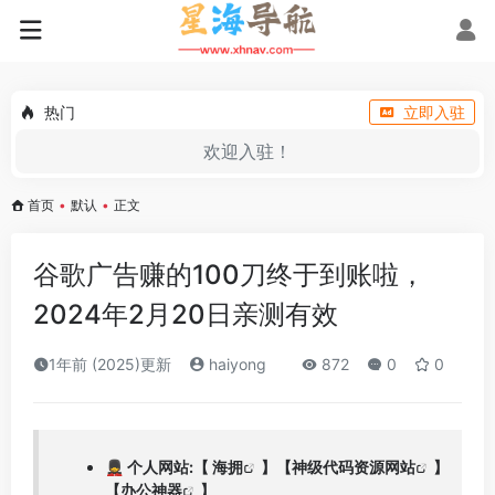
热门
立即入驻
欢迎入驻！
首页
•
默认
•
正文
谷歌广告赚的100刀终于到账啦，
2024年2月20日亲测有效
1年前 (2025)更新
haiyong
872
0
0
💂 个人网站:【
海拥
】【
神级代码资源网站
】
【
办公神器
】