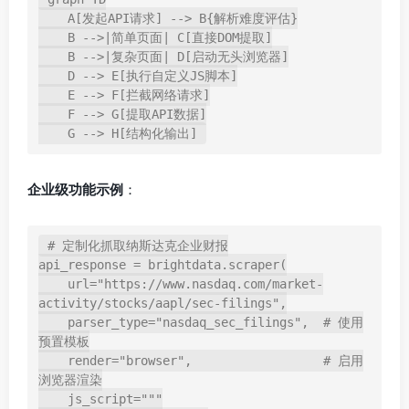
    A[发起API请求] --> B{解析难度评估}

    B -->|简单页面| C[直接DOM提取]

    B -->|复杂页面| D[启动无头浏览器]

    D --> E[执行自定义JS脚本]

    E --> F[拦截网络请求]

    F --> G[提取API数据]

企业级功能示例
：
# 定制化抓取纳斯达克企业财报

api_response = brightdata.scraper(

    url="https://www.nasdaq.com/market-
activity/stocks/aapl/sec-filings",

    parser_type="nasdaq_sec_filings",  # 使用
预置模板

    render="browser",                  # 启用
浏览器渲染

    js_script="""
