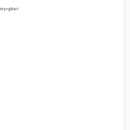
gory=gba