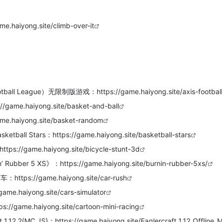
me.haiyong.site/climb-over-it
otball League）无限制版游戏：
https://game.haiyong.site/axis-footbal
://game.haiyong.site/basket-and-ball
ame.haiyong.site/basket-random
tball Stars：
https://game.haiyong.site/basketball-stars
https://game.haiyong.site/bicycle-stunt-3d
 Rubber 5 XS》：
https://game.haiyong.site/burnin-rubber-5xs/
赛车：
https://game.haiyong.site/car-rush
/game.haiyong.site/cars-simulator
ps://game.haiyong.site/cartoon-mini-racing
 1.12.2(MC.JS)：
https://game.haiyong.site/Eaglercraft_1.12_Offline