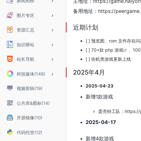
新闻热榜
主地址：
https://game.haiyon
备用地址：
https://peergame.
图片专区
近期计划
资源汇总
[ ] 预览图、rom 文件存
知识驿站
[ ] 70+款 php
游戏
、10
站长导航
[ ] 街机类游戏更新上线
2025年4月
科技媒体(149)
2025-04-23
视频剪辑(19)
新增1款游戏
公共库&图标(14)
蛋壳特工队：
https:/
开源镜像(10)
2025-04-17
代码托管(12)
新增4款游戏