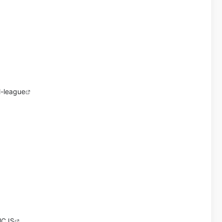
l-league
_MCJS