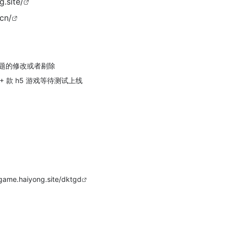
g.site/
cn/
在问题的修改或者剔除
0+ 款 h5 游戏等待测试上线
/game.haiyong.site/dktgd