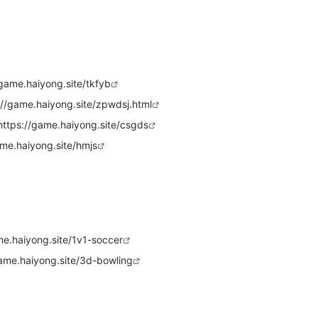
/game.haiyong.site/tkfyb
://game.haiyong.site/zpwdsj.html
https://game.haiyong.site/csgds
ame.haiyong.site/hmjs
me.haiyong.site/1v1-soccer
game.haiyong.site/3d-bowling