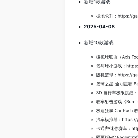
新增1款游戏
掘地求升：
https://ga
2025-04-08
新增10款游戏
橄榄球联盟（Axis Fo
篮与球小游戏：
https
随机篮球：
https://g
篮球之星-全明星赛 Baske
3D 自行车极限挑战：
赛车射击游戏《Burnin’
极速狂飙 Car Rush 
汽车模拟器：
https:/
卡通🏁迷你赛车：
htt
网页版MC Eaglercraft