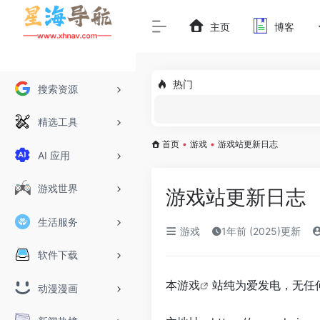
主页
博客
热门
搜索资源
精选工具
首页
•
游戏
•
游戏站更新日志
AI 应用
游戏世界
游戏站更新日志
生活服务
游戏
1年前 (2025)更新
软件下载
本
游戏
站纯为爱发电，无任
动漫漫画