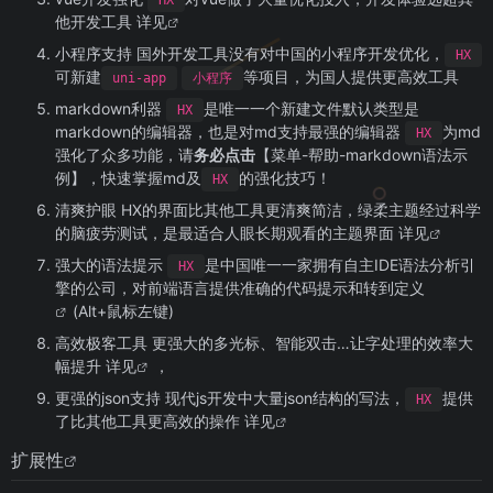
他开发工具
详见
小程序支持 国外开发工具没有对中国的小程序开发优化，
HX
可新建
等项目，为国人提供更高效工具
uni-app
小程序
markdown利器
是唯一一个新建文件默认类型是
HX
markdown的编辑器，也是对md支持最强的编辑器
为md
HX
强化了众多功能，请
务必点击
【菜单-帮助-markdown语法示
例】，快速掌握md及
的强化技巧！
HX
清爽护眼 HX的界面比其他工具更清爽简洁，绿柔主题经过科学
的脑疲劳测试，是最适合人眼长期观看的主题界面
详见
强大的语法提示
是中国唯一一家拥有自主IDE语法分析引
HX
擎的公司，对前端语言提供准确的代码提示和
转到定义
(Alt+鼠标左键)
高效极客工具 更强大的多光标、智能双击…让字处理的效率大
幅提升
详见
，
更强的json支持 现代js开发中大量json结构的写法，
提供
HX
了比其他工具更高效的操作
详见
扩展性