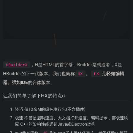
，H是HTML的首字母，Builder是构造者，X是
HBuilderX
HBuilder的下一代版本。我们也简称
。
是
轻如编辑
HX
HX
器、强如IDE
的合体版本。
让我们简单了解下HX的特点
轻巧 仅10余M的绿色发行包(不含插件)
极速 不管是启动速度、大文档打开速度、编码提示，都极速响
应 C++的架构性能远超Java或Electron架构
vue开发强化
对vue做了大量优化投入，开发体验远超其
HX