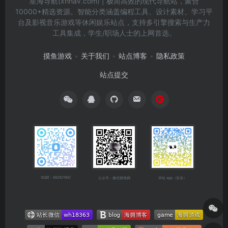
星海导航(xhnav.com) | 极简高效的现代导航站，聚合
10000+精选资源。智能分类涵盖编程工具、设计素材、学习平
台及影视音乐游戏等休闲娱乐站点，支持多引擎搜索与生产力
工具集成，学生/职场人士的上网首选。
摸鱼游戏
关于我们
站点博客
隐私政策
站点提交
QQ群：682921902
公众号：微信搜海拥
本站 app（安卓）