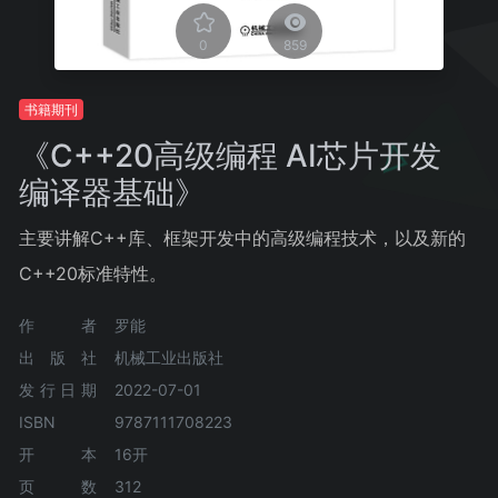
0
859
书籍期刊
《C++20高级编程 AI芯片开发
编译器基础》
主要讲解C++库、框架开发中的高级编程技术，以及新的
C++20标准特性。
作者
罗能
出版社
机械工业出版社
发行日期
2022-07-01
ISBN
9787111708223
开本
16开
页数
312