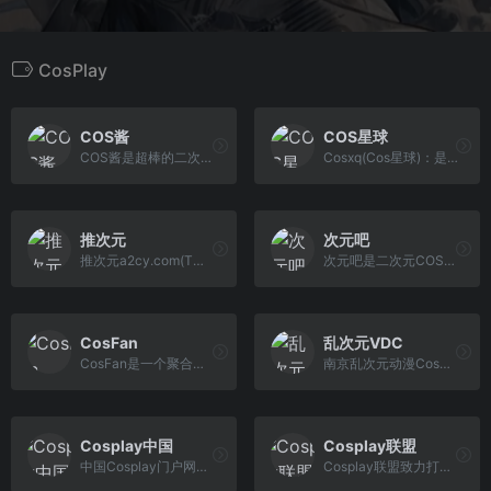
CosPlay
COS酱
COS星球
COS酱是超棒的二次元少女写真摄影网站，为ACG同好提供在线COSPLAY写真本子和视频。
Cosxq(Cos星球)：是一个ACG二次元文化星球，星球汇聚了众多Coser的精美CosPlay作品..
推次元
次元吧
推次元a2cy.com(T站)是以COS分享为主的二次元网站:汇聚有COS正片,Coser写真,Coser采访,COS视频,动漫资讯等的二次元动漫平台网站。
次元吧是二次元COS分享为主的动漫分享平台
CosFan
乱次元VDC
CosFan是一个聚合了各种Cosplay的网站，包括角色、Coser、Cosplay、写真等。
南京乱次元动漫Cos社团 南京乱次元（合肥）动漫Cos社团 南京乱次元（镇江）动漫Cos社团 打造一流的Cosplay团队 南京漫展合作社团 专业Cosplay演出 南京二次元社团 南京COS社团 南京Cosplay社团 南京动漫社 动漫 虚拟歌姬 Vsinger 摄影 妆娘 漫展 角色扮演 Cosplay 汉服 声优 CV COS Coser Nanjing Various-Dimension Comic&amp;Cos Community
Cosplay中国
Cosplay联盟
中国Cosplay门户网站,Cosplay中国是国内首家专注于Cosplay资讯新闻的专业门户网站，主要内容为Cosplay行业相关资讯，赛事活动，Cosplay教程，以及Cosplay图片等，旗下Cosplay中国动漫服装商城主要提供Cosplay服装,道具定做服务。
Cosplay联盟致力打造中国最大的Cosplay资源分享站，以“用心传递快乐”为宗旨，采用非商业运营模式，实时收录、分享优秀作品和热门讯息。