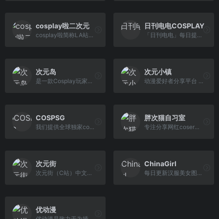
cosplay啦二次元
日刊电电COSPLAY
cosplay啦简称LA站：是一个cosplay一站式综合网站，名coser孵化，cos社团建。cosplay啦竭诚为您提供二次元服务。唯一正版网站，成立2011年，于2019年收购cosplay中国网,与“cosplay啦官网”毫无半点关系，其他同名均为跟风，请认真甄别
「日刊电电」每日提供各种新奇、娱乐、ACG、日剧、电影…等等以及日本网络热门话题信息，Cosplay频道内有许多有趣的cos作品
次元岛
次元小镇
是一款Cosplay玩家社交APP软件，Coser发布的Cosplay正片作品我们会直接推送到各大互联网平台，帮助你轻松发现你身边的Cosplay同好，为Cosplay玩家提供更多的 宣传与商业机会。
动漫爱好者分享平台 ヽ(✿ﾟ▽ﾟ)ノ
COSPSG
胖次猫自习室
我们提供全球独家cosplay照片和视频，女士扮演。所有的cospsg。
专注分享网红coser图包合集以及asmr音声资源
次元街
ChinaGirl
次元街（C站）中文云数字经济集团旗下机构：为大家提供资讯、壁纸、音乐、周边产品、cosplay、游戏、评测、攻略、漫展信息等内容的ACG分享平台。
每日更新汉服美女图片，Cosplay、美女COS图片。一起来分享汉服写真，华服，美女Cosplay，自拍吧
优动漫
优动漫是致⼒于为插画、漫画、动画创作者提供优动漫PAINT软件、素材下载、绘画教程、美术约稿、画师交流等数字化创作⽀持的公共服务平台。