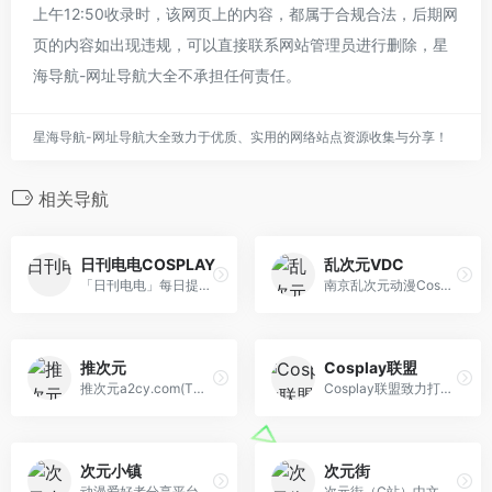
上午12:50收录时，该网页上的内容，都属于合规合法，后期网
页的内容如出现违规，可以直接联系网站管理员进行删除，星
海导航-网址导航大全不承担任何责任。
星海导航-网址导航大全致力于优质、实用的网络站点资源收集与分享！
相关导航
日刊电电COSPLAY
乱次元VDC
「日刊电电」每日提供各种新奇、娱乐、ACG、日剧、电影…等等以及日本网络热门话题信息，Cosplay频道内有许多有趣的cos作品
南京乱次元动漫Cos社团 南京乱次元（合肥）动漫Cos社团 南京乱次元（镇江）动漫Cos社团 打造一流的Cosplay团队 南京漫展合作社团 专业Cosplay演出 南京二次元社团 南京COS社团 南京Cosplay社团 南京动漫社 动漫 虚拟歌姬 Vsinger 摄影 妆娘 漫展 角色扮演 Cosplay 汉服 声优 CV COS Coser Nanjing Various-Dimension Comic&amp;Cos Community
推次元
Cosplay联盟
推次元a2cy.com(T站)是以COS分享为主的二次元网站:汇聚有COS正片,Coser写真,Coser采访,COS视频,动漫资讯等的二次元动漫平台网站。
Cosplay联盟致力打造中国最大的Cosplay资源分享站，以“用心传递快乐”为宗旨，采用非商业运营模式，实时收录、分享优秀作品和热门讯息。
次元小镇
次元街
动漫爱好者分享平台 ヽ(✿ﾟ▽ﾟ)ノ
次元街（C站）中文云数字经济集团旗下机构：为大家提供资讯、壁纸、音乐、周边产品、cosplay、游戏、评测、攻略、漫展信息等内容的ACG分享平台。