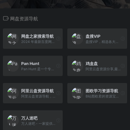
网盘资源导航
网盘之家搜索导航
盘搜VIP
2024 年最新百度网盘资源搜索，阿里云盘资源搜索等国内十大网盘资源搜索导航网站，专业的网站导航.
盘搜VIP，精选各大人工亲测好用的网盘搜索工具，提供网盘搜索工具一站式导航，优质、免费，长期维护更新，给你 VIP 一样的体验。
Pan Hunt
鸡盒盘
Pan Hunt 是一个专业的网盘搜索工具导航平台，致力于为用户提供最全面、最便捷的网盘资源搜索体验。我们精心筛选和评测各类网盘搜索工具，通过科学的评分体系，帮助用户找到最适合的搜索工具。
阿里云盘资源分享,最全面的阿里云盘资源汇总及资源搜索引擎
阿里云盘资源导航
图欧学习资源导航
阿里云盘资源导航，最纯粹的云盘资源导航平台，为资源而生。
B站图欧君的资源宝藏★海量生活学习办公娱乐影视软件游戏等资源免费分享★
万人迷吧
万人迷吧 - 一家提供云盘搜索引擎、云盘资源论坛、 阿盘云盘、蓝奏云、百度网盘、永硕e盘资源的导航站。wanrenmi8.com