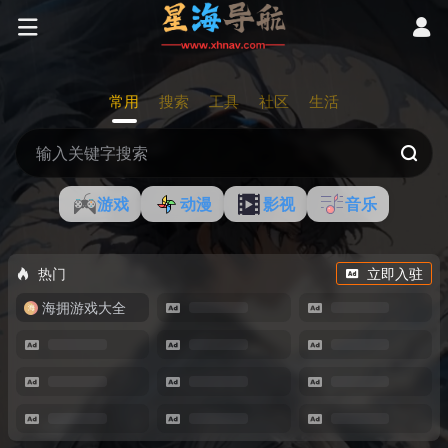
常用
搜索
工具
社区
生活
游戏
动漫
影视
音乐
热门
立即入驻
海拥游戏大全