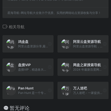
星海导航-网址导航大全致力于优质、实用的网络站点资源收集与分享！
相关导航
鸡盒盘
阿里云盘资源导航
阿里云盘资源分享,最全面的阿里云盘资源汇总及资源搜索引擎
阿里云盘资源导航，最纯粹的云盘资源导航平台，为资源而生。
盘搜VIP
网盘之家搜索导航
盘搜VIP，精选各大人工亲测好用的网盘搜索工具，提供网盘搜索工具一站式导航，优质、免费，长期维护更新，给你 VIP 一样的体验。
2024 年最新百度网盘资源搜索，阿里云盘资源搜索等国内十大网盘资源搜索导航网站，专业的网站导航.
Pan Hunt
万人迷吧
Pan Hunt 是一个专业的网盘搜索工具导航平台，致力于为用户提供最全面、最便捷的网盘资源搜索体验。我们精心筛选和评测各类网盘搜索工具，通过科学的评分体系，帮助用户找到最适合的搜索工具。
万人迷吧 - 一家提供云盘搜索引擎、云盘资源论坛、 阿盘云盘、蓝奏云、百度网盘、永硕e盘资源的导航站。wanrenmi8.com
暂无评论