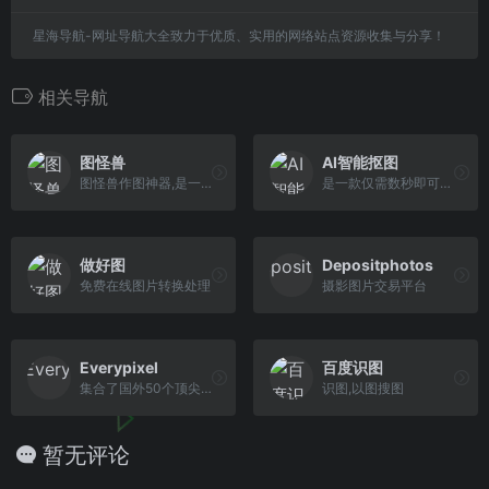
星海导航-网址导航大全致力于优质、实用的网络站点资源收集与分享！
相关导航
图怪兽
AI智能抠图
图怪兽作图神器,是一个在线ps图片编辑器,它相当于ps精简版软件
是一款仅需数秒即可完成全自动ai抠图的神奇软件。
做好图
Depositphotos
免费在线图片转换处理
摄影图片交易平台
Everypixel
百度识图
集合了国外50个顶尖的图库网站的所有素材
识图,以图搜图
暂无评论