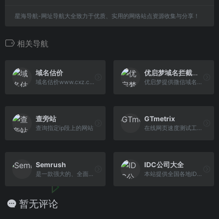
星海导航-网址导航大全致力于优质、实用的网络站点资源收集与分享！
相关导航
域名估价
优启梦域名拦截检测
域名估价www.cxz.com，我们提供域名价值评估、品相分析、域名投资数据参考。希望CXZ能帮到你的域名估价和投资！
优启梦提供微信域名检测接口,QQ域名检测api,微信域名防封系统，返回查询结果实时邮件通知,准确率100%,API接口响应速度快，为您的微信项目保驾护航。
查旁站
GTmetrix
查询指定ip段上的网站
在线网页速度测试工具，并为站长提供优化性能分析。
Semrush
IDC公司大全
是一款强大的、全面的在线营销竞争情报平台
本站提供全国各地IDC公司大全
暂无评论