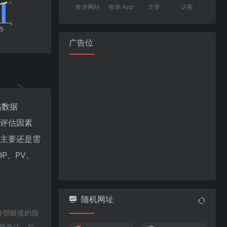
收录网站
收录 App
文章
访客
广告位
站数据
值评估因素
最主要还是需
P、PV、
随机网址
外部链接的指
合规合法，后