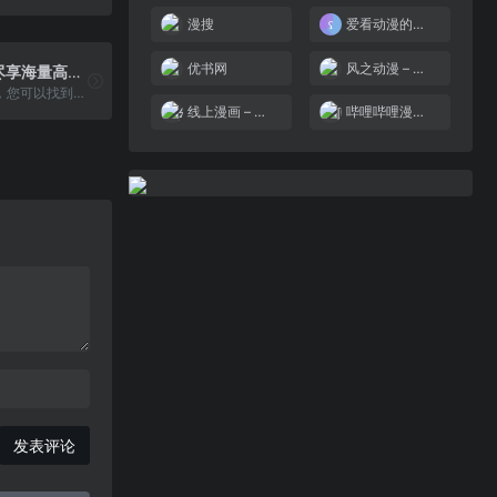
漫搜
爱看动漫的小路路
优书网
风之动漫 – 在线漫画 日本动漫 火影忍者漫画 海贼王漫画
免费漫画 – 尽享海量高清漫画，每日更新，全免费阅读！
在免费漫画网，您可以找到丰富的漫画资源，高清画质，快速加载，多种阅读模式，以及友好的用户界面。每日更新，全免费阅读，尽享漫画世界！
线上漫画 – 最新最全漫画在线阅读，免费畅享下拉式阅读体验！
哔哩哔哩漫画 – bilibili 正版漫画平台
发表评论