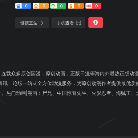
0
0
0
0
0
链接直达
手机查看
，连载众多原创国漫，原创动画，正版日漫等海内外最热正版动
、资讯、论坛一站式全方位动漫服务，为原创动漫作者提供最优质
台。热门动画|漫画：尸兄、中国惊奇先生、火影忍者、海贼王、