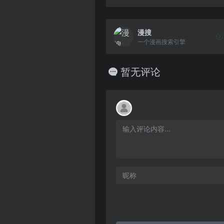
漫搜
一个漫画搜索引擎
暂无评论