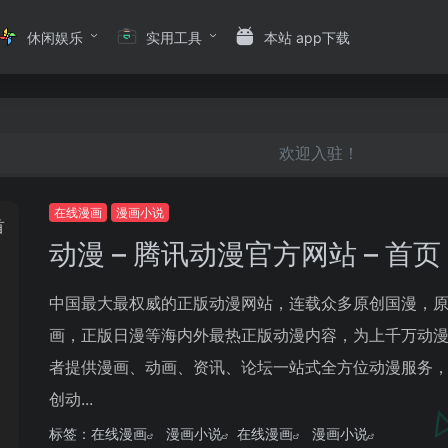
休闲娱乐
实用工具
本站 app下载
欢迎入驻！
在线漫画
漫画小说
动漫 – 腾讯动漫官方网站 – 首页
中国最大最权威的正版动漫网站，连载众多原创国漫，
画，正版日漫等海内外最热正版动漫内容，为上千万动
者提供漫画、动画、资讯、论坛一站式全方位动漫服务
创动...
标签：
在线漫画
漫画小说
在线漫画
漫画小说