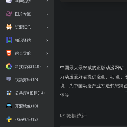
新闻热榜
图片专区
资源汇总
知识驿站
站长导航
科技媒体(149)
中国最大最权威的正版动漫网站
万动漫爱好者提供漫画、动 画
视频剪辑(19)
境，为中国动漫产业打造梦想舞
公共库&图标(14)
体等
开源镜像(10)
数据统计
代码托管(12)