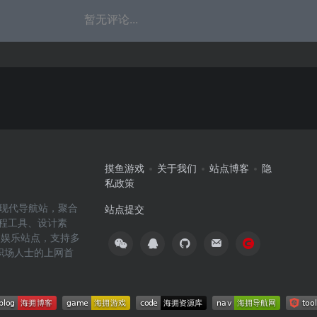
暂无评论...
摸鱼游戏
关于我们
站点博客
隐
私政策
高效的现代导航站，聚合
站点提交
编程工具、设计素
闲娱乐站点，支持多
职场人士的上网首