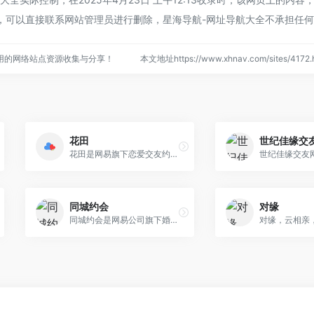
，可以直接联系网站管理员进行删除，星海导航-网址导航大全不承担任
用的网络站点资源收集与分享！
本文地址https://www.xhnav.com/sites/41
花田
世纪佳缘交
花田是网易旗下恋爱交友约会平台，优质单身男女，多重认证，安全交友。智能匹配系统，同城交友精准推荐。来花田交友约会最靠谱！
同城约会
对缘
同城约会是网易公司旗下婚恋交友网站，专为单身男女白领提供征婚交友服务，免费发布约会促成同城交友，坚持诚信相亲，谢绝一夜情。同城约会提倡多多了解，慢 慢相爱，是一个绿色的网友见面的相约平台。