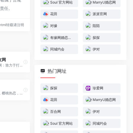
Soul 官方网站
MarryU婚恋网
何责任。
花田
派派官网
72.html转载请注明
对缘
陌陌
有缘网婚恋交友
探探
同城约会
伊对
友网
世纪佳缘交友网：致力于打造国内领先的在线婚恋交友平台，数百万会员在这里找到对象。现2.2亿注册会员，让缘分千万里挑一！
热门网址
探探
珍爱网
对缘，云相亲，樱桃热恋，高效、有趣、专业的视频相亲恋爱平台！ 樱桃好吃树难摘，姑娘好看口难开，视频相亲求姻缘，姑娘有意回信来！ 这里有专业且平易近人 的红娘帮你牵线！红娘是你的家人，会理解你的感受，明白你的喜怒哀乐，会把合适的人介绍给你，帮你脱单！
花田
MarryU婚恋网
百合网
伊对
Soul 官方网站
同城约会