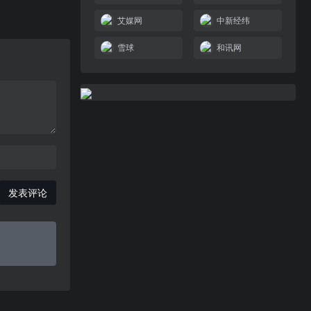
艾媒网
中新经纬
雪球
和讯网
发表评论