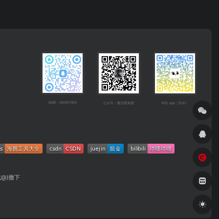
QQ群：682921902
公众号：微信搜海拥
本站 app（安卓）
成@)撤下