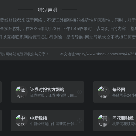
特别声明
的蓝鲸财经都来源于网络，不保证外部链接的准确性和完整性，同时，对
实际控制，在2025年4月23日 下午1:45收录时，该网页上的内容，
可以直接联系网站管理员进行删除，星海导航-网址导航大全不承担任何
用的网络站点资源收集与分享！
本文地址https://www.xhnav.com/sites/44
证券时报官方网站
每经网
证券时报，证券时报网，由人民日报社主管主办，是证券市场权威信息披露媒体，也是中国资本市场的重要信息披露平台。提供全天候7*24小时财经证券类资讯，内容丰富，包括时报快讯、股市新闻、财经资讯、基金净值、债券、期货、上市公司公告等，为用户提供全方位、最新鲜的财经信息。打造了“信披168”综合服务专区，资本市场投教“星火 计划”，是权威、全面的资本市场服务平台。
中新经纬
同花顺财经
中新经纬是由中国新闻社创办的财经新媒体。我们以移动客户端（APP）为基本传播平台，以“权威、前瞻、专业、亲和”为特色宗旨，致力于传递中国经济资讯 、解读中国财经政策、讲述天下财富故事。中新经纬力争在第一时间分析经济数据、传播权威声音、洞悉行业风向、把脉全球趋势，成为您身边必不可少的财经助手。