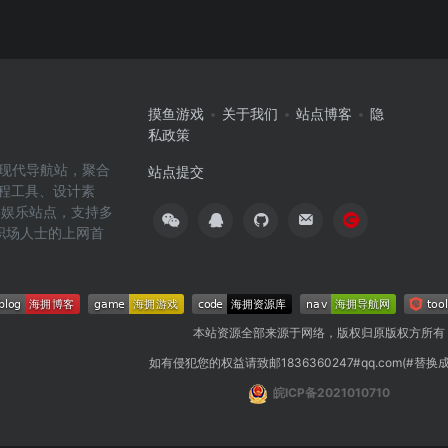
摸鱼游戏
关于我们
站点博客
隐
私政策
高效的现代导航站，聚合
站点提交
编程工具、设计素
闲娱乐站点，支持多
职场人士的上网首
本站资源全部来源于网络，版权归原版权方所有
如有侵犯您的权益请致邮1836360247#qq.com(#替换
皖ICP备2021010710