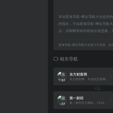
本站星海导航-网址导航大全提供
的指向，不由星海导航-网址导航大全
法，后期网页的内容如出现违规，
星海导航-网址导航大全致力于优质、实
相关导航
东方财富网
东方财富网，专业的互联网财经媒体，提供7*24小时财经资讯及全球金融市场报价，汇聚全方位的综合财经资讯和金融市场资讯，覆盖股票、财经、证券、金融、美股、港股、行情、基金、债券、期货、外汇、科创板、保险、信托、黄金、理财、商业、银行、博客、股吧、财迷、论坛等财经综合信息
第一财经
第一财经官方网站，7X24小时提供股市行情、经济大势、金融政策、行业动态、专家分析等财经资讯；全网独家直播谈股论金、今日股市、公司与行业、解码财商、头脑风暴等第一财经电视节目。