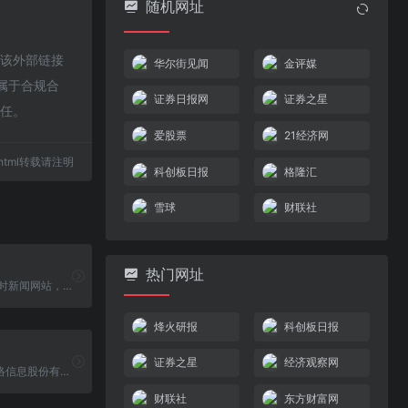
随机网址
于该外部链接
华尔街见闻
金评媒
都属于合规合
证券日报网
证券之星
责任。
爱股票
21经济网
72.html转载请注明
科创板日报
格隆汇
雪球
财联社
热门网址
每经网是24小时新闻网站，依托新锐财经日报《每日经济新闻》打造中国具有影响力的新闻网站，覆盖品牌价值、汽车资讯、视频、基金、财经、房产、金融新闻、券商、公司等方向，是全方位财经新闻平台。
烽火研报
科创板日报
证券之星
经济观察网
核新同花顺网络信息股份有限公司（同花顺）成立于1995年，是一家专业的互联网金融数据服务商，为您全方位提供财经资讯及全球金融市场行情，覆盖股票、基金、期货、外汇、债券、银行、黄金等多种面向个人和企业的服务。
财联社
东方财富网