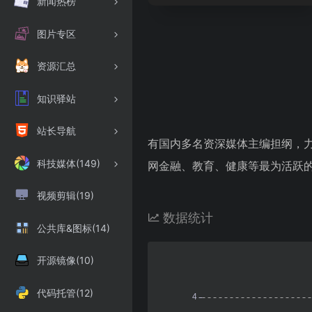
新闻热榜
图片专区
资源汇总
知识驿站
站长导航
有国内多名资深媒体主编担纲，力
科技媒体(149)
网金融、教育、健康等最为活跃
视频剪辑(19)
数据统计
公共库&图标(14)
开源镜像(10)
代码托管(12)