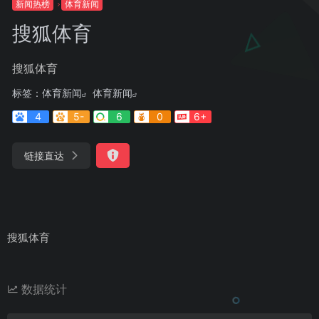
新闻热榜
体育新闻
搜狐体育
搜狐体育
标签：
体育新闻
体育新闻
4
5-
6
0
6+
链接直达
搜狐体育
数据统计