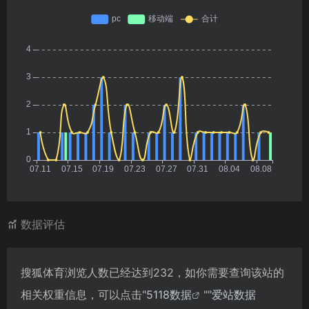
数据评估
搜狐体育浏览人数已经达到232，如你需要查询该站的
相关权重信息，可以点击"
5118数据
""
爱站数据