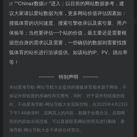
""
Chinaz数据
"进入；以目前的网站数据参考，建
议大家请以爱站数据为准，更多网站价值评估因素如：
搜狐体育的访问速度、搜索引擎收录以及索引量、用户
体验等；当然要评估一个站的价值，最主要还是需要根
据您自身的需求以及需要，一些确切的数据则需要找搜
狐体育的站长进行洽谈提供。如该站的IP、PV、跳出率
等！
特别声明
本站星海导航-网址导航大全提供的搜狐体育都来源于网络，不
保证外部链接的准确性和完整性，同时，对于该外部链接的指
向，不由星海导航-网址导航大全实际控制，在2025年4月23日
下午1:46收录时，该网页上的内容，都属于合规合法，后期网
页的内容如出现违规，可以直接联系网站管理员进行删除，星
海导航-网址导航大全不承担任何责任。