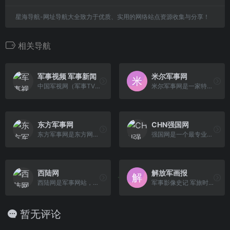
星海导航-网址导航大全致力于优质、实用的网络站点资源收集与分享！
相关导航
军事视频 军事新闻
米尔军事网
中国军视网（军事TV），是全国最大最专业的军事视频网站。提供海量的军事视频、军事新闻、军事图片等相关内容。是军事迷和军事专家最具价值的军事交流平台。
米尔军事网是一家特色军事社区，是“具有全球视野的理性爱国者”的网上聚集地。提供军事领域事件的深度分析，军事新闻、历史事件、军事图片等资讯尽在米尔网。
东方军事网
CHN强国网
东方军事网是东方网旗下的专业军事新闻网站，为军事迷提供中国军事，国际军事报道，深度解析全球军力,及时追踪尖端军事武器装备,海陆空军事图库等。
强国网是一个最专业最全面的军事网站，主要有以下栏目：军事新闻,战略时评,军事评论,军事,军情聚焦,军事视频,国际观察,强国军事,军事图片,犯我中华者 虽远必诛
西陆网
解放军画报
西陆网是军事网站，为大国之崛起，关注军事利益，对比国际军事力量，探寻军事战略，解读军事战争历史，求索强国之路。
军事影像史记 军旅时代面孔
暂无评论