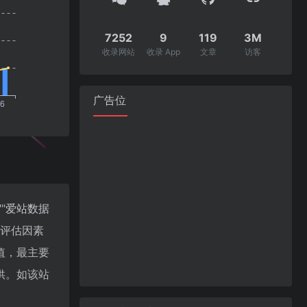
7252
9
119
3M
收录网站
收录 App
文章
访客
广告位
""
爱站数据
值评估因素
值，最主要
供。如该站