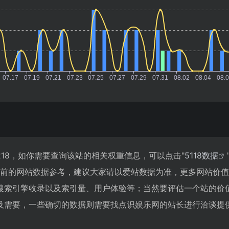
18，如你需要查询该站的相关权重信息，可以点击"
5118数据
目前的网站数据参考，建议大家请以爱站数据为准，更多网站价
搜索引擎收录以及索引量、用户体验等；当然要评估一个站的价
及需要，一些确切的数据则需要找点识娱乐网的站长进行洽谈提