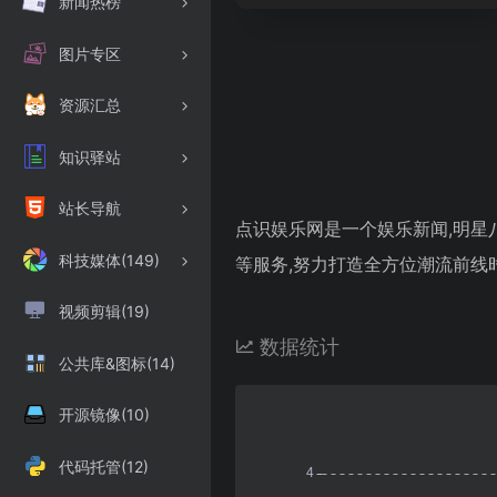
新闻热榜
图片专区
资源汇总
知识驿站
站长导航
点识娱乐网是一个娱乐新闻,明星
科技媒体(149)
等服务,努力打造全方位潮流前线
视频剪辑(19)
数据统计
公共库&图标(14)
开源镜像(10)
代码托管(12)