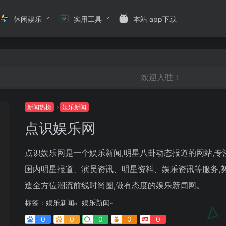
休闲娱乐
实用工具
本站 app下载
欢迎入驻！
新闻热榜
娱乐新闻
点识娱乐网
点识娱乐网是一个娱乐新闻,明星八卦动态报道的网站,专
国内明星报道、演员资讯、明星资料、娱乐资讯等服务,
造全方位潮流前线时尚圈,做有态度的娱乐新闻网。
标签：
娱乐新闻
娱乐新闻
0
0
0
0
0