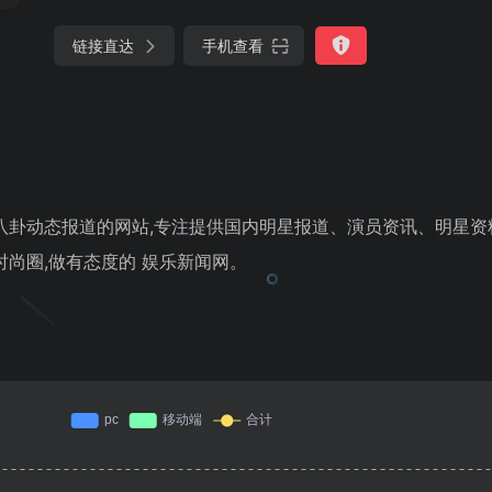
链接直达
手机查看
八卦动态报道的网站,专注提供国内明星报道、演员资讯、明星资
时尚圈,做有态度的 娱乐新闻网。