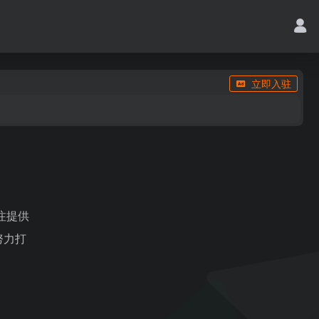
立即入驻
注提供
努力打