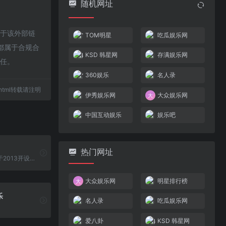
随机网址
对于该外部链
TOM明星
吃瓜娱乐网
，都属于合规合
KSD 韩星网
存满娱乐网
责任。
360娱乐
名人录
23.html转载请注明
伊秀娱乐网
大众娱乐网
中国互动娱乐
娱乐吧
热门网址
【娱乐吧】是于2013开设的娱乐新闻资讯类网站，是一个集电影、电视、综艺、动漫、八卦及明星爆料和娱乐圈秘闻于一身的综合型娱乐新闻资讯网站。本站不以营利为目的，以可持续发展为目标，营造精品娱乐信息分享网站……
大众娱乐网
明星排行榜
乐
名人录
吃瓜娱乐网
爱八卦
KSD 韩星网