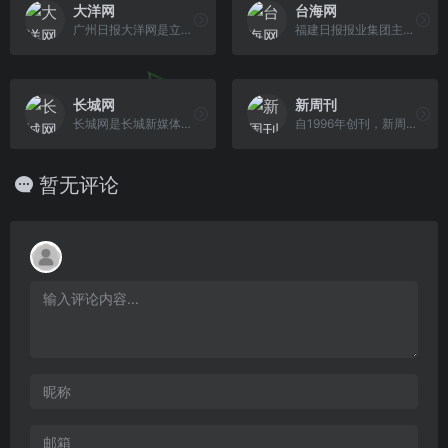
大洋网
台海网
广州日报大洋网是立足广州、辐射华南的综合性区域门户网站，为用户提供新闻、生活、论坛等20多个频道。广州日报大洋网是广州日报新媒体发展的先锋，在区域资讯服务、媒体融合发展方面已经获得显著成果。广州日报大洋网是新闻资讯服务的南大门。
福建日报报业集团主办,福建第一家以对台传播为特色的综合性新闻网站，突出对台传播特色，搭建海峡两岸交流良性互动平台！全力打造两岸新闻资讯门户、 厦门生活资讯门户！总部设在厦门，由海峡在线传媒（厦门）有限公司负责运营。
长城网
新周刊
长城网是长城新媒体集团的门户网站,河北省级主流媒体,第一网络媒体,是国新办批准成立的具有新闻登载资质的省级重点新闻网站之一,长城网基本定位为权威媒体,政务平台,民生网站,提供河北及各地新闻热点,时政要闻,媒体热评和官方报道等资讯信息,通过冀云·融媒体平台构建起“新闻+政务服务商务”的融媒体内容生产和传播应用体系.
自1996年创刊，新周刊一直致力于成为一个时代的观点供应商、资讯整合商、视觉开发商、传媒运营商，始终保持以最敏锐的视角，观察与记录中国社会变迁，是中国期刊市场上最具代表性和舆论影响力的杂志之一。作为中国最新锐的生活方式周刊，《新周刊》不仅革新了传统的传媒理念，独创了一套极具特色的传媒方法论，更是推出了一系列广 受欢迎的原创话题和深度报道，成为一个时代的体温计。在移动互联网时代，新周刊已发展成为拥有千万级粉丝基础的文化IP，是集杂志、新媒体、活动、图书出版与整合营销为一体、极具 全国影响力的全媒体传播平台。
暂无评论