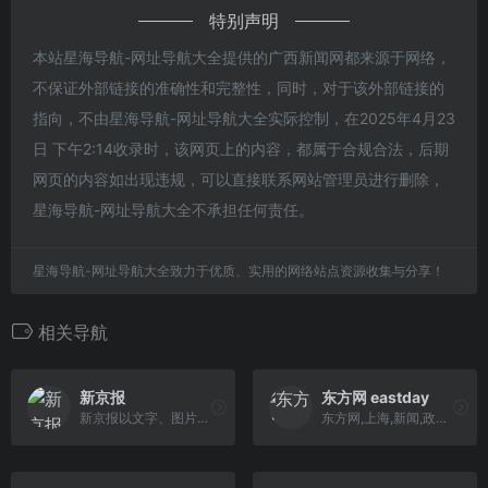
特别声明
本站星海导航-网址导航大全提供的广西新闻网都来源于网络，
不保证外部链接的准确性和完整性，同时，对于该外部链接的
指向，不由星海导航-网址导航大全实际控制，在2025年4月23
日 下午2:14收录时，该网页上的内容，都属于合规合法，后期
网页的内容如出现违规，可以直接联系网站管理员进行删除，
星海导航-网址导航大全不承担任何责任。
星海导航-网址导航大全致力于优质、实用的网络站点资源收集与分享！
相关导航
新京报
东方网 eastday
新京报以文字、图片、视频等全媒体形式，为用户提供全天候热点新闻，涵盖突发新闻、时事、财经、娱乐、体育，以及评论、杂志和博客等，新京报网本着品质源于责任的的信念,致力于成为用户喜爱的精品新闻网站。
东方网,上海,新闻,政务,视频,图片,突发,原创,独家,现场,报道,博客,微博,交友,评论,访谈,长三角,财经,体育,娱乐,社会,军事,论坛,聊天,短信,世博