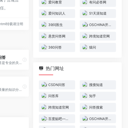
爱问教育
有问必答网
责任。
爱问知识人
51天涯知道
27.html转载请注明
39问医生
OSCHINA开源问答
悬赏问答网
跨境知道官网
360问答
猿问
问答
北京房天下问答是专业的关于...
热门网址
CSDN问答
搜搜知道
天涯知道是高质量的知识分享...
问答库
知乎
跨境知道官网
问答搜索
百度贴吧——全球领先的中文社区
OSCHINA开源问答