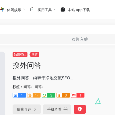
休闲娱乐
实用工具
本站 app下载
欢迎入驻！
知识驿站
问答
搜外问答
搜外问答，纯粹干净地交流SEO...
标签：
问答
问答
1
1-
3
0
1
链接直达
手机查看