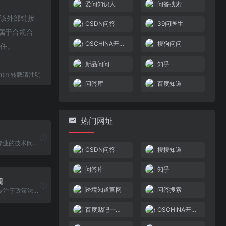
爱问知识人
问答搜索
于该外部链接
CSDN问答
39问医生
都属于合规合
OSCHINA开源问答
搜狗问问
责任。
新品问问
知乎
39.html转载请注明
问答库
百度知道
热门网址
CSDN问答是专业的技术问答社...
CSDN问答
搜搜知道
问答库
知乎
规
跨境知道官网
问答搜索
爱问政策法规专注于政策法规...
百度贴吧——全球领先的中文社区
OSCHINA开源问答