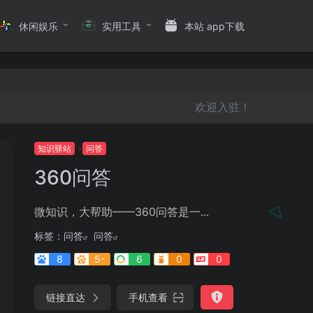
休闲娱乐
实用工具
本站 app下载
欢迎入驻！
知识驿站
问答
360问答
微知识，大帮助——360问答是一...
标签：
问答
问答
8
5-
6
0
0
链接直达
手机查看