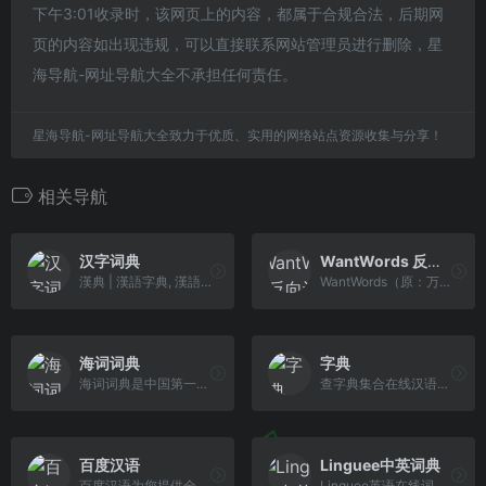
下午3:01收录时，该网页上的内容，都属于合规合法，后期网
页的内容如出现违规，可以直接联系网站管理员进行删除，星
海导航-网址导航大全不承担任何责任。
星海导航-网址导航大全致力于优质、实用的网络站点资源收集与分享！
相关导航
汉字词典
WantWords 反向词典
漢典 | 漢語字典, 漢語詞典, 康熙字典, 說文解字, 音韻方言, 字源字形, 異體字
WantWords（原：万词王）是唯一支持中文及中英跨语言查询的反向词典系统，可以通过描述意思来查找词语。WantWords基于最先进的人工智能和自然语言处理算法实现，由清华大学自然语言处理实验室出品。
海词词典
字典
海词词典是中国第一个在线词典，海量权威词典官方网站。独有2000万词汇，配释义饼图、精细讲解、优质例句，专业提供60个行业11个语种的在线词典和在线翻译服务。
查字典集合在线汉语字典,包括汉语词典,成语词典,英语词典等在线查询工具,是学生查询学习资料的好帮手。
百度汉语
Linguee中英词典
百度汉语为您提供全面、权威的汉语数据，包括汉字、词语、成语、诗词等诸多内容；同时运用问答、拍照、语音等人工智能技术，为您提供更加人性高效的交互方式，让不识字、提笔忘字、语文题不会做等烦恼一扫而光；您也可以方便的添加管理自己的生词本，提高学习复习效率。
Linguee英语在线词典附带数亿条译文例句。互译语言：中文，英语