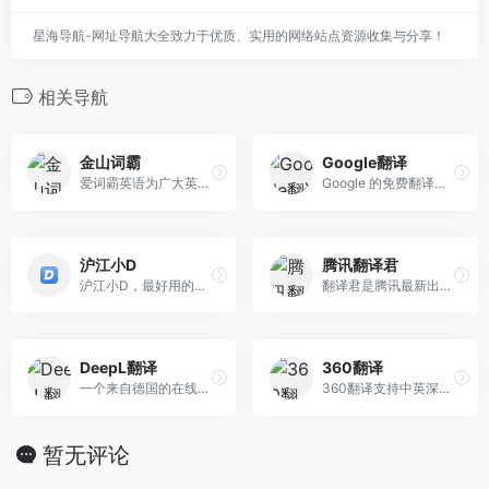
星海导航-网址导航大全致力于优质、实用的网络站点资源收集与分享！
相关导航
金山词霸
Google翻译
爱词霸英语为广大英语学习爱好者提供金山词霸、在线词典、在线翻译、英语学习资料、英语歌曲、英语真题在线测试、汉语查词等服务,爱词霸英语在线查词 和在线翻译频道致力于为您提供优质的在线查词及在线翻译服务
Google 的免费翻译服务可提供简体中文和另外 100 多种语言之间的互译功能，可让您即时翻译字词、短语和网页内容。
沪江小D
腾讯翻译君
沪江小D，最好用的在线词典，拥有丰富可靠的词典数据，提供权威准确的英、日、法、韩、西班牙、德语在线查词、在线翻译服务。
翻译君是腾讯最新出品的实时会话翻译软件，支持中、英、日、韩等多门语言。具有精准语言识别，高效、免费等特点。非常适用于境外旅游、对外交流、口语练习等情境，让你体验同声传译般的流畅和快感。
DeepL翻译
360翻译
一个来自德国的在线翻译软件，翻译速度快，翻译准确，支持28种语言翻译，我们经常见的语言基本上都包括了。
360翻译支持中英深度互译，提供生词释义、权威词典、双语例句等优质英语学习资源，360NMT(神经网络机器翻译)智能加持，更熟悉国人表达习惯！
暂无评论