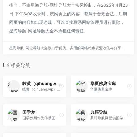
指向，不由星海导航-网址导航大全实际控制，在2025年4月23
日 下午3:08收录时，该网页上的内容，都属于合规合法，后期
网页的内容如出现违规，可以直接联系网站管理员进行删除，
星海导航-网址导航大全不承担任何责任。
星海导航-网址导航大全致力于优质、实用的网络站点资源收集与分享！
相关导航
岐黄（qihuang.vip）
华夏佛典宝库
岐黄（qihuang.vip）以“振兴中医药事业、弘扬中医药文化”为宗旨，开设中医古籍、中药百科、方剂选粹、国学经典等基础数据库，是面向中医药从业人员、 中医药院校师生、中医药爱好者的公益性学习交流平台。
华夏佛典宝库
国学梦
典籍导航
国学梦网作为传承国学经典的网站为大家提供国学经典、唐诗宋词、古诗词大全、成语大全、历史文化等中国传统文化知识。传播国学经典 养育华夏儿女！
典籍导航网提供国学经典、诗词歌赋、字词句等经典国学，专注于古代各种经典的传播、注释，及经典评论，观点、名句、名言