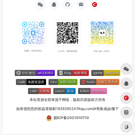
QQ群：682921902
公众号：微信搜海拥
本站 app（安卓）
本站资源全部来源于网络，版权归原版权方所有
如有侵犯您的权益请致邮1836360247#qq.com(#替换成@)撤下
皖ICP备2021010710