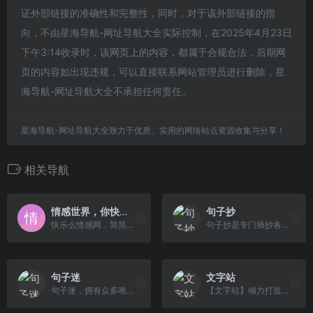
证外部链接的准确性和完整性，同时，对于该外部链接的指
向，不由星海导航-网址导航大全实际控制，在2025年4月23日
下午3:14收录时，该网页上的内容，都属于合规合法，后期网
页的内容如出现违规，可以直接联系网站管理员进行删除，星
海导航-网址导航大全不承担任何责任。
星海导航-网址导航大全致力于优质、实用的网络站点资源收集与分享！
相关导航
情感世界，你快乐么
句子抄
快乐么情感网，简简单单的分享情感世界的感受！
句子抄是专门摘抄各类句子的网站，在这里您可以轻松找到您喜欢的句子，希望给大家营造一个高质量的阅读空间，带来一个美好的阅读体验。
句子迷
文字站
句子迷，拥有众多唯美句子、励志句子、伤感句子、名人名言、搞笑语录、爱情语录、公司口号、团队口号、爱情诗词、心情说说、人生座右铭的句子平台，适合各年龄段男生女生的句子大全。
【文字站】倾力打造的文学交流平台!提供最新最全的优美文章、散文随笔、诗歌词赋、唯美句子、情感语录、小说故事、精美文章欣赏等。阅读写作尽在文字 站!