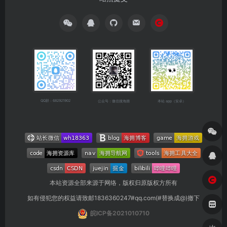
QQ群：682921902
公众号：微信搜海拥
本站 app（安卓）
本站资源全部来源于网络，版权归原版权方所有
如有侵犯您的权益请致邮1836360247#qq.com(#替换成@)撤下
皖ICP备2021010710