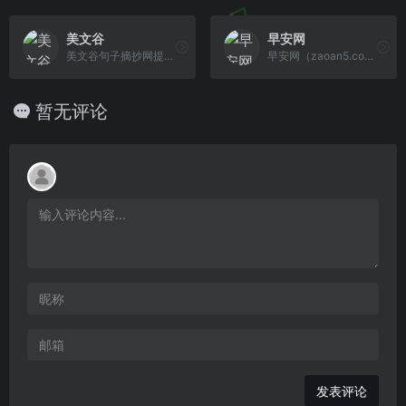
美文谷
早安网
美文谷句子摘抄网提供短文摘抄,好词摘抄,好句摘抄,好段摘抄,名人名言摘抄等内容。
早安网（zaoan5.com）专注于分享早安、晚安的句子大全。有励志、正能量的早安心语，有暖心、治愈的晚安心语。
暂无评论
发表评论