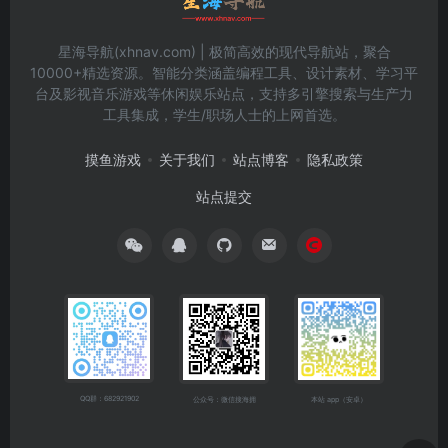
星海导航(xhnav.com) | 极简高效的现代导航站，聚合
10000+精选资源。智能分类涵盖编程工具、设计素材、学习平
台及影视音乐游戏等休闲娱乐站点，支持多引擎搜索与生产力
工具集成，学生/职场人士的上网首选。
摸鱼游戏
关于我们
站点博客
隐私政策
站点提交
QQ群：682921902
公众号：微信搜海拥
本站 app（安卓）